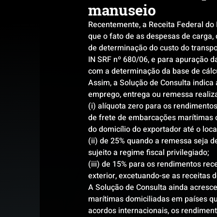
manuseio
Recentemente, a Receita Federal do B
que o fato de as despesas de carga, 
de determinação do custo do transpor
IN SRF nº 680/06, e para apuração d
com a determinação da base de cálcu
Assim, a Solução de Consulta indica 
emprego, entrega ou remessa realizad
(i) alíquota zero para os rendimentos
de frete de embarcações marítimas ou
do domicílio do exportador até o lo
(ii) de 25% quando a remessa seja de
sujeito a regime fiscal privilegiado;
(iii) de 15% para os rendimentos re
exterior, excetuando-se as receitas d
A Solução de Consulta ainda acresce
marítimas domiciliadas em países qu
acordos internacionais, os rendimen