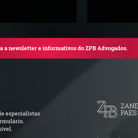
ba a newsletter e informativos do ZPB Advogados.
TJ admite aposentadoria
Quem arremata 
special por penosidade e
leilão responde 
cende alerta para
condominial ant
ransportadoras
e especialistas
rmulário.
ível.