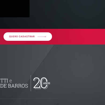
QUERO CADASTRAR
imóvel em
por dívida
erior?