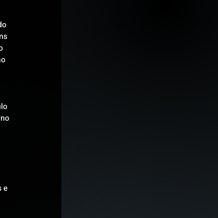
do 
ns 
o 
ão 
lo 
rno 
 e 