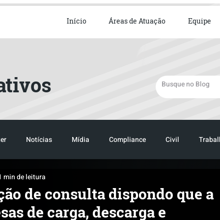
ista em Direito Empresarial
Início
Áreas de Atuação
Equipe
ativos
er
Notícias
Mídia
Compliance
Civil
Trabal
1 min de leitura
TRANSPORTE
LOGISTICA
TRANSPORTE
LOGIST
ção de consulta dispondo que a
sas de carga, descarga e