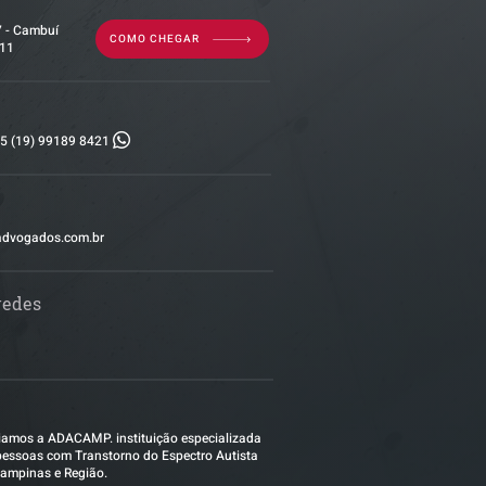
7 - Cambuí
COMO CHEGAR
011
5 (19) 99189 8421
advogados.com.br
redes
amos a ADACAMP. instituição especializada
essoas com Transtorno do Espectro Autista
ampinas e Região.