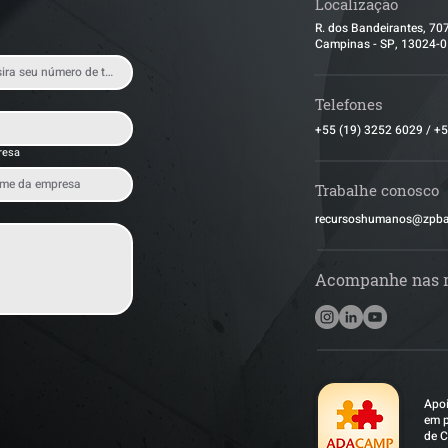
Localização
R. dos Bandeirantes, 70
Campinas - SP, 13024-
Telefones
+55 (19) 3252 6029
/
+5
resa
Trabalhe conosco
​recursoshumanos@zpb
Acompanhe nas 
Apoi
em p
de C