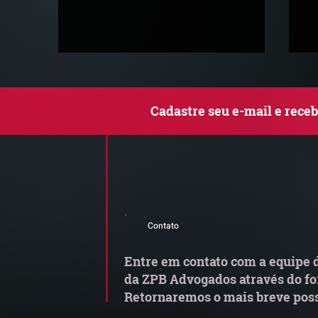
Cadastre seu e-mail e rece
Comunicado Importante |
S
Alerta de Tentativa de
e
Contato
Fraude
a
t
Entre em contato com a equipe d
da ZPB Advogados através do fo
Retornaremos o mais breve poss