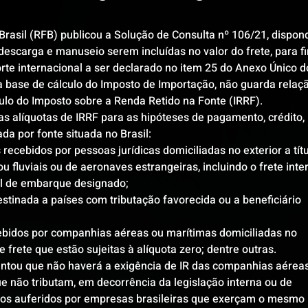
rasil (RFB) publicou a Solução de Consulta nº 106/21, dispon
descarga e manuseio serem incluídas no valor do frete, para fi
te internacional a ser declarado no item 25 do Anexo Único d
a base de cálculo do Imposto de Importação, não guarda relaç
lo do Imposto sobre a Renda Retido na Fonte (IRRF).
as alíquotas de IRRF para as hipóteses de pagamento, crédito, 
a por fonte situada no Brasil:
 recebidos por pessoas jurídicas domiciliadas no exterior a títu
 fluviais ou de aeronaves estrangeiras, incluindo o frete inte
cal de embarque designado;
stinada a países com tributação favorecida ou a beneficiário 
cebidos por companhias aéreas ou marítimas domiciliadas no 
e frete que estão sujeitas à alíquota zero; dentre outras.
ntou que não haverá a exigência de IR das companhias aéreas
e não tributam, em decorrência da legislação interna ou de 
tos auferidos por empresas brasileiras que exerçam o mesmo 