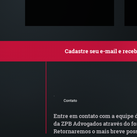
Cadastre seu e-mail e rece
Comunicado Importante |
Q
Alerta de Tentativa de
le
Contato
Fraude
c
Entre em contato com a equipe d
da ZPB Advogados através do fo
Retornaremos o mais breve poss