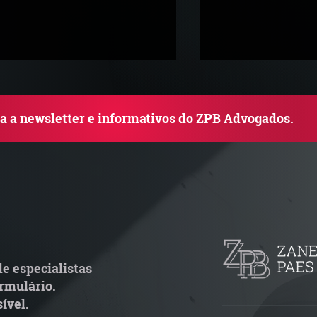
ba a newsletter e informativos do ZPB Advogados.
uem arremata imóvel em
Radar Reforma T
ilão responde por dívida
Cronograma de 
ondominial anterior?
fiscais exige rev
operacional pel
e especialistas
rmulário.
ível.