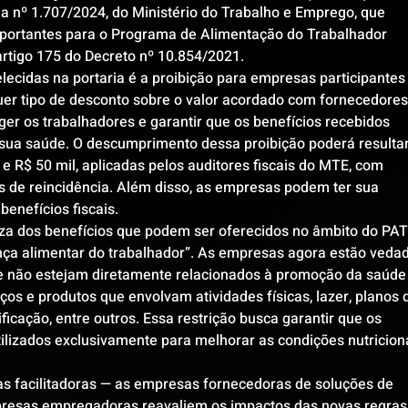
a nº 1.707/2024, do Ministério do Trabalho e Emprego, que 
mportantes para o Programa de Alimentação do Trabalhador 
artigo 175 do Decreto nº 10.854/2021.
ecidas na portaria é a proibição para empresas participantes
er tipo de desconto sobre o valor acordado com fornecedores
er os trabalhadores e garantir que os benefícios recebidos 
sua saúde. O descumprimento dessa proibição poderá resultar
e R$ 50 mil, aplicadas pelos auditores fiscais do MTE, com 
s de reincidência. Além disso, as empresas podem ter sua 
benefícios fiscais.
za dos benefícios que podem ser oferecidos no âmbito do PAT,
a alimentar do trabalhador”. As empresas agora estão vedad
e não estejam diretamente relacionados à promoção da saúde 
iços e produtos que envolvam atividades físicas, lazer, planos 
ficação, entre outros. Essa restrição busca garantir que os 
ilizados exclusivamente para melhorar as condições nutriciona
s facilitadoras — as empresas fornecedoras de soluções de 
presas empregadoras reavaliem os impactos das novas regras