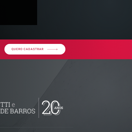
QUERO CADASTRAR
ributária -
documentos
isão
as empresas