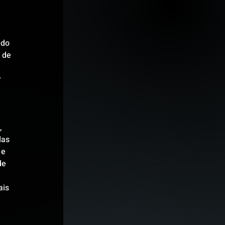
 do 
 de 
 
 
as 
e 
de 
is 
 