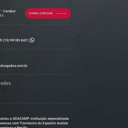
7 - Cambuí
COMO CHEGAR
011
5 (19) 99189 8421
advogados.com.br
redes
amos a ADACAMP. instituição especializada
essoas com Transtorno do Espectro Autista
ampinas e Região.