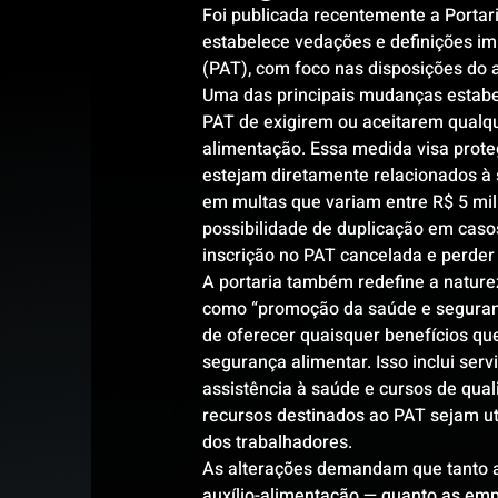
Foi publicada recentemente a Portari
estabelece vedações e definições i
(PAT), com foco nas disposições do 
Uma das principais mudanças estabel
PAT de exigirem ou aceitarem qualqu
alimentação. Essa medida visa proteg
estejam diretamente relacionados à 
em multas que variam entre R$ 5 mil 
possibilidade de duplicação em caso
inscrição no PAT cancelada e perder 
A portaria também redefine a nature
como “promoção da saúde e seguranç
de oferecer quaisquer benefícios qu
segurança alimentar. Isso inclui serv
assistência à saúde e cursos de quali
recursos destinados ao PAT sejam ut
dos trabalhadores.
As alterações demandam que tanto a
auxílio-alimentação — quanto as em