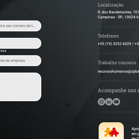
Localização
R. dos Bandeirantes, 70
Campinas - SP, 13024-
Telefones
+55 (19) 3252 6029
/
+5
resa
Trabalhe conosco
​recursoshumanos@zpb
Acompanhe nas 
Apoi
em p
de C