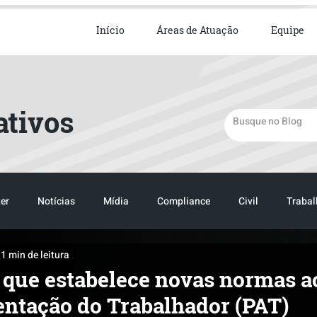
ista em Direito Empresarial
Início
Áreas de Atuação
Equipe
ativos
er
Notícias
Mídia
Compliance
Civil
Trabal
1 min de leitura
TRANSPORTE
LOGISTICA
 que estabelece novas normas a
ntação do Trabalhador (PAT)