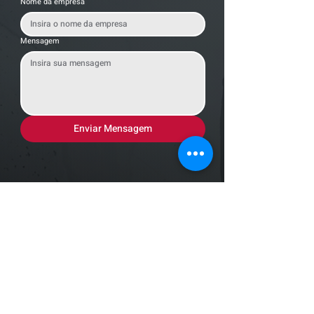
Nome da empresa
Mensagem
Enviar Mensagem
Localização
R. dos Bandeirantes, 707 - Cambuí
Campinas - SP,
13024-011
Telefones