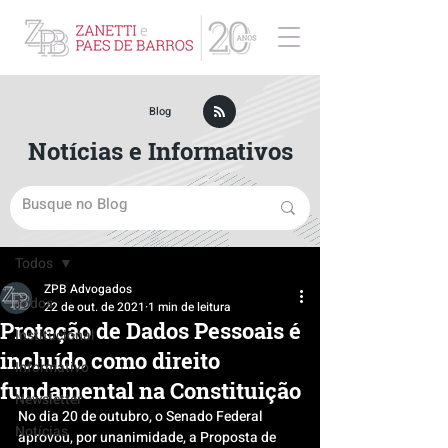
ZPB Advogados - Especialista em Direito Empresarial
Blog
Notícias e Informativos
Post
Todos
ZPB Advogados
Todos
22 de out. de 2021
1 min de leitura
Proteção de Dados Pessoais é
Institucional
incluído como direito
Informativo
fundamental na Constituição
Newsletter
No dia 20 de outubro, o Senado Federal 
Notícias
aprovou, por unanimidade, a Proposta de 