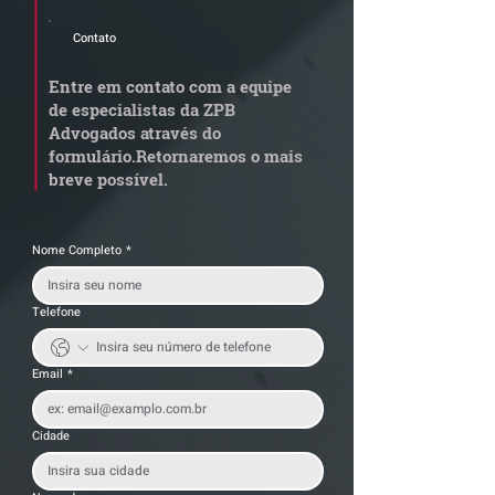
Contato
STJ admite
Quem arremata
aposentadoria especial
em leilão respo
Entre em contato com a equipe
por penosidade e acende
dívida condomi
de especialistas da ZPB
alerta para
anterior?
Advogados através do
transportadoras
formulário.
Retornaremos o mais
breve possível.
Nome Completo
*
Telefone
Email
*
Cidade