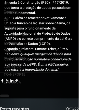
Emenda à Constituição (PEC) nº 17/2019, 
Mídia
que torna a proteção de dados pessoais um 
Compliance
direito fundamental.
A PEC, além de remeter privativamente à 
Civil
União a função de legislar sobre o tema, dá 
Trabalhista
suporte para o funcionamento da 
Autoridade Nacional de Proteção de Dados 
Reconhecimento
(ANPD) e o correto cumprimento da Lei Geral 
Tributário
de Proteção de Dados (LGPD).
Segundo a relatora, Simone Tebet, a “
PEC 
Pós-evento
não deixa qualquer margem de dúvida para 
TRANSPORTE
qualquer evolução normativa condicionada 
aos termos da LGPD. É uma PEC pioneira, 
LOGISTICA
que retrata a importância do tema
.”
TRANSPORTE
LOGISTICA
Posts recentes
Ver tudo