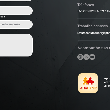
Telefones
+55 (19) 3252 6029
/
+5
resa
Trabalhe conosco
​recursoshumanos@zpb
Acompanhe nas 
Apoi
em p
de C