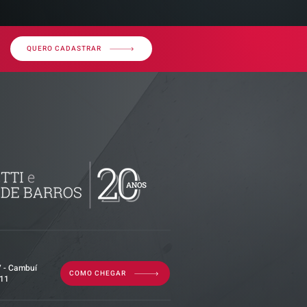
QUERO CADASTRAR
ributária -
documentos
isão
as empresas
7 - Cambuí
COMO CHEGAR
011