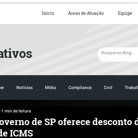
ista em Direito Empresarial
Início
Áreas de Atuação
Equipe
ativos
er
Notícias
Mídia
Compliance
Civil
Trabal
1 min de leitura
TRANSPORTE
LOGISTICA
Governo de SP oferece desconto 
 de ICMS