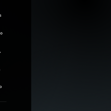
s 
o 
 
 
o 