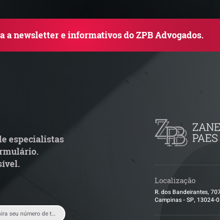
ba a newsletter e informativos do ZPB Advogados.
uem arremata imóvel em
Radar Reforma T
ilão responde por dívida
Cronograma de 
ondominial anterior?
fiscais exige rev
operacional pel
e especialistas
rmulário.
ível.
Localização
R. dos Bandeirantes, 70
Campinas - SP, 13024-