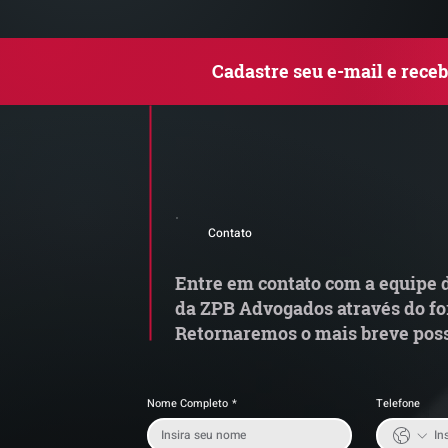
Cadastre seu e-mail e rece
Comunicado Importante |
Q
Alerta de Tentativa de
le
Contato
Fraude
c
Entre em contato com a equipe d
da ZPB Advogados através do fo
Retornaremos o mais breve poss
Nome Completo
*
Telefone