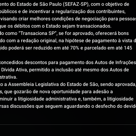
nto do Estado de São Paulo (SEFAZ-SP), com o objetivo de 
blicos e de incentivar a regularização dos contribuintes, 
, visando criar melhores condições de negociação para pessoa
 que os débitos com o Estado sejam transacionados.
o como “Transaciona SP”, se for aprovado, oferecerá bons 
do com a redação original, na hipótese de pagamento à vista d
igido poderá ser reduzido em até 70% e parcelado em até 145 
concedidos descontos para pagamento dos Autos de Infrações,
m Dívida Ativa, permitido a inclusão até mesmo dos Autos de 
trativa.
o a Assembleia Legislativa do Estado de São, sendo aprovada,
es, que gozarão de nova oportunidade para adesão a 
inuir a litigiosidade administrativa e, também, a litigiosidade 
diversas discussões que seguem aguardando o desfecho do devid