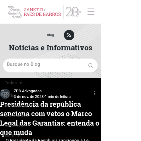
ZPB Advogados - Especialista em Direito Empresarial
Blog
Notícias e Informativos
Post
Todos
ZPB Advogados
Todos
3 de nov. de 2023
1 min de leitura
Presidência da república
Institucional
sanciona com vetos o Marco
Informativo
Legal das Garantias: entenda o
Newsletter
que muda
Notícias
O Presidente da República sancionou a Lei 