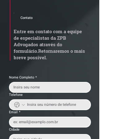
Advogados.
Contato
STJ admite
Quem arremata
aposentadoria especial
em leilão respo
Entre em contato com a equipe
por penosidade e acende
dívida condomi
de especialistas da ZPB
alerta para
anterior?
Advogados através do
transportadoras
formulário.
Retornaremos o mais
breve possível.
Nome Completo
*
Telefone
Email
*
Cidade