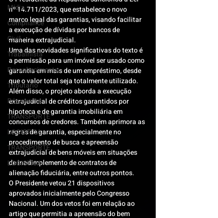
Mídia
nº 14.711/2023, que estabelece o novo 
marco legal das garantias, visando facilitar 
Compliance
a execução de dívidas por bancos de 
Civil
maneira extrajudicial.
Uma das novidades significativas do texto é 
Trabalhista
a permissão para um imóvel ser usado como 
Reconhecimento
garantia em mais de um empréstimo, desde 
que o valor total seja totalmente utilizado.
Tributário
Além disso, o projeto aborda a execução 
Pós-evento
extrajudicial de créditos garantidos por 
hipoteca e de garantia imobiliária em 
TRANSPORTE
concursos de credores. Também aprimora as 
LOGISTICA
regras de garantia, especialmente no 
procedimento de busca e apreensão 
TRANSPORTE
extrajudicial de bens móveis em situações 
de inadimplemento de contratos de 
LOGISTICA
alienação fiduciária, entre outros pontos.
O Presidente vetou 21 dispositivos 
aprovados inicialmente pelo Congresso 
Nacional. Um dos vetos foi em relação ao 
artigo que permitia a apreensão do bem 