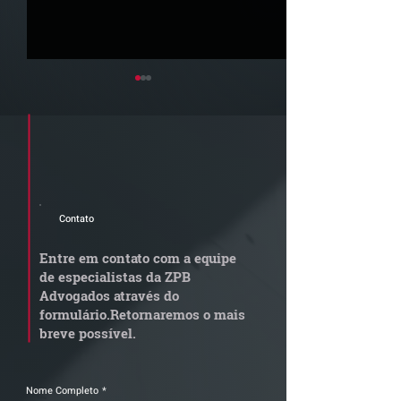
Cadastre seu e-mail e receba a
newsletter e informativos do ZPB
Advogados.
Contato
STJ admite
Quem arremata
aposentadoria especial
em leilão respo
Entre em contato com a equipe
por penosidade e acende
dívida condomi
de especialistas da ZPB
alerta para
anterior?
Advogados através do
transportadoras
formulário.
Retornaremos o mais
breve possível.
Nome Completo
*