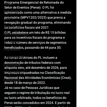
Programa Emergencial de Retomada do 
Mídia
Setor de Eventos (Perse). O PL foi 
Compliance
apresentado como uma alternativa à medida 
provisória (MPV1202/2023) que previa a 
Civil
revogação gradual do programa, eliminando 
Trabalhista
os benefícios fiscais até 2027.
O PL estabelece um teto de R$ 15 bilhões 
Reconhecimento
para os incentivos fiscais do programa e 
Tributário
reduz o número de serviços de segmentos 
beneficiados, passando de 44 para 30.
Pós-evento
TRANSPORTE
As novas diretrizes do PL incluem a 
desoneração de tributos federais com 
LOGISTICA
alíquota zero, até dezembro de 2026, para 
TRANSPORTE
empresas enquadradas na Classificação 
Nacional das Atividades Econômicas (Cnae), 
LOGISTICA
desde 18 de março de 2022.
Já no caso de Pessoas Jurídicas que 
seguem o regime de tributação no lucro real 
ou lucro arbitrado, todos os benefícios do 
Perse serão concedidos em 2024. E partir de 