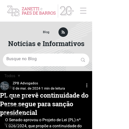
ZPB Advogados - Especialista em Direito Empresarial
Blog
Notícias e Informativos
Post
Todos
ZPB Advogados
Todos
8 de mai. de 2024
1 min de leitura
PL que prevê continuidade do
Institucional
Perse segue para sanção
Informativo
presidencial
Newsletter
O Senado aprovou o Projeto de Lei (PL) nº 
Notícias
1.026/2024, que propõe a continuidade do 