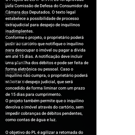
Mídia
pela Comissão de Defesa do Consumidor da 
Câmara dos Deputados. O texto legal 
Compliance
estabelece a possibilidade de processo 
Civil
extrajudicial para despejo de inquilinos 
inadimplentes.
Trabalhista
Conforme o projeto, o proprietário poderá 
Reconhecimento
pedir ao cartório que notifique o inquilino 
para desocupar o imóvel ou pagar a dívida 
Tributário
em até 15 dias. A notificação deve incluir 
Pós-evento
uma planilha dos débitos e pode ser feita de 
forma eletrônica ou pessoal. Caso o 
TRANSPORTE
inquilino não cumpra, o proprietário poderá 
LOGISTICA
solicitar o despejo judicial, que será 
concedido de forma liminar com um prazo 
de 15 dias para cumprimento.
O projeto também permite que o inquilino 
devolva o imóvel através do cartório, sem 
impedir cobranças de débitos pendentes, 
como contas de água e luz.
O objetivo do PL é agilizar a retomada do 