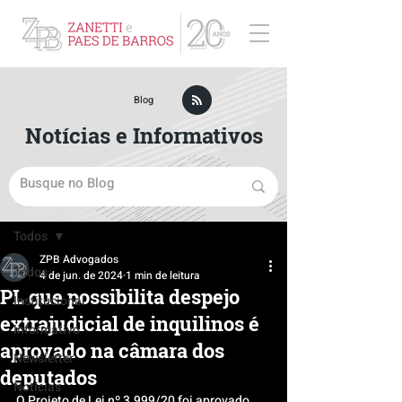
ZPB Advogados - Especialista em Direito Empresarial
Blog
Notícias e Informativos
Post
Todos
ZPB Advogados
Todos
4 de jun. de 2024
1 min de leitura
PL que possibilita despejo
Institucional
extrajudicial de inquilinos é
Informativo
aprovado na câmara dos
Newsletter
deputados
Notícias
O Projeto de Lei nº 3.999/20 foi aprovado 