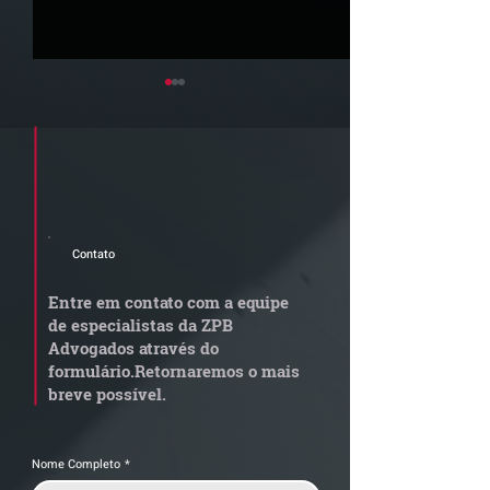
Cadastre seu e-mail e receba a
newsletter e informativos do ZPB
Advogados.
Contato
Quem arremata imóvel
Radar Reforma
em leilão responde por
Tributária - C
Entre em contato com a equipe
dívida condominial
de documentos 
de especialistas da ZPB
anterior?
exige revisão
Advogados através do
operacional pel
formulário.
Retornaremos o mais
empresas
breve possível.
Nome Completo
*