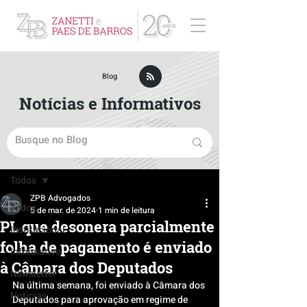
ZPB Advogados - Especialista em Direito Empresarial
Blog
Notícias e Informativos
Post
Todos
ZPB Advogados
Todos
5 de mar. de 2024
1 min de leitura
PL que desonera parcialmente
Institucional
folha de pagamento é enviado
Informativo
à Câmara dos Deputados
Newsletter
Na última semana, foi enviado à Câmara dos 
Notícias
Deputados para aprovação em regime de 