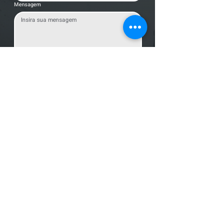
Mensagem
Enviar Mensagem
Localização
R. dos Bandeirantes, 707 - Cambuí
Campinas - SP,
13024-011
Telefones
+55 (19) 3252 6029
/