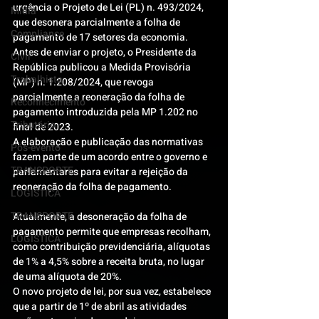
urgência o Projeto de Lei (PL) n. 493/2024, 
Mídia
que desonera parcialmente a folha de 
Compliance
pagamento de 17 setores da economia.
Antes de enviar o projeto, o Presidente da 
Civil
República publicou a Medida Provisória 
Trabalhista
(MP) n. 1.208/2024, que revoga 
parcialmente a reoneração da folha de 
Reconhecimento
pagamento introduzida pela MP 1.202 no 
Tributário
final de 2023.
A elaboração e publicação das normativas 
Pós-evento
fazem parte de um acordo entre o governo e 
TRANSPORTE
parlamentares para evitar a rejeição da 
reoneração da folha de pagamento.
LOGISTICA
TRANSPORTE
Atualmente, a desoneração da folha de 
pagamento permite que empresas recolham, 
LOGISTICA
como contribuição previdenciária, alíquotas 
de 1% a 4,5% sobre a receita bruta, no lugar 
de uma alíquota de 20%.
O novo projeto de lei, por sua vez, estabelece 
que a partir de 1º de abril as atividades 