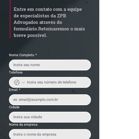
aposentadoria especial
em leilão respo
Entre em contato com a equipe
por penosidade e acende
dívida condomi
de especialistas da ZPB
alerta para
anterior?
Advogados através do
transportadoras
formulário.
Retornaremos o mais
breve possível.
Nome Completo
*
Telefone
Email
*
Cidade
Nome da empresa