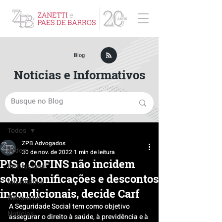
ZPB Advogados - Especialista em Direito Empresarial
Blog
Notícias e Informativos
Post
Todos
ZPB Advogados
Todos
30 de nov. de 2022
1 min de leitura
PIS e COFINS não incidem
Institucional
sobre bonificações e descontos
Informativo
incondicionais, decide Carf
Newsletter
A Seguridade Social tem como objetivo 
Notícias
assegurar o direito à saúde, à previdência e à 