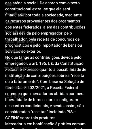
assistência social. De acordo com o texto 
Mídia
constitucional extrai-se que ela será 
Compliance
financiada por toda a sociedade, mediante 
os recursos provenientes dos orçamentos 
Civil
dos entes federados; além das contribuições 
Trabalhista
sociais devida pelo empregador, pelo 
trabalhador, pela receita de concursos de 
Reconhecimento
prognósticos e pelo importador de bens ou 
Tributário
serviços do exterior.
No que tange as contribuições devida pelo 
Pós-evento
empregador, o art. 195, I, 
b
, da Constituição 
TRANSPORTE
Federal é expresso quanto a possibilidade de 
instituição de contribuições sobre a “receita 
LOGISTICA
ou o faturamento”. Com base na Solução de 
TRANSPORTE
Consulta nº 202/2021, a Receita Federal 
entendeu que mercadorias obtidas por mera 
LOGISTICA
liberalidade de fornecedores configuram 
descontos condicionais, e sendo assim, são 
consideradas “receitas” incidindo PIS e 
COFINS sobre tais produtos.
Mercadoria em bonificação é prática comum 