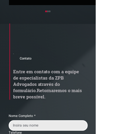
Cadastre seu e-mail e receba a
newsletter e informativos do ZPB
Advogados.
Contato
STJ admite
Quem arremata
aposentadoria especial
em leilão respo
Entre em contato com a equipe
por penosidade e acende
dívida condomi
de especialistas da ZPB
alerta para
anterior?
Advogados através do
transportadoras
formulário.
Retornaremos o mais
breve possível.
Nome Completo
*
Telefone