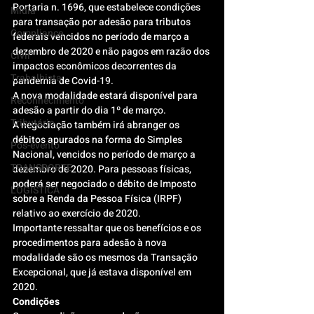
Portaria n. 1696, que estabelece condições 
Mídia
para transação por adesão para tributos 
Compliance
federais vencidos no período de março a 
dezembro de 2020 e não pagos em razão dos 
Civil
impactos econômicos decorrentes da 
Trabalhista
pandemia de Covid-19.
A nova modalidade estará disponível para 
Reconhecimento
adesão a partir do dia 1º de março.
Tributário
A negociação também irá abranger os 
débitos apurados na forma do Simples 
Pós-evento
Nacional, vencidos no período de março a 
TRANSPORTE
dezembro de 2020. Para pessoas físicas, 
poderá ser negociado o débito de Imposto 
LOGISTICA
sobre a Renda da Pessoa Física (IRPF) 
relativo ao exercício de 2020.
Importante ressaltar que os benefícios e os 
procedimentos para adesão à nova 
modalidade são os mesmos da Transação 
Excepcional, que já estava disponível em 
2020.
Condições