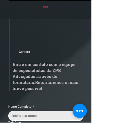
Cadastre seu e-mail e receba a
newsletter e informativos do ZPB
Advogados.
Contato
Radar Reforma
ConJur destaca
Tributária - Cronograma
obtida pelo ZPB
Entre em contato com a equipe
de documentos fiscais
Imunidade de I
de especialistas da ZPB
exige revisão
integralização 
Advogados através do
operacional pelas
social não é
formulário.
Retornaremos o mais
empresas
condicionada à 
breve possível.
da empresa
Nome Completo
*
Telefone