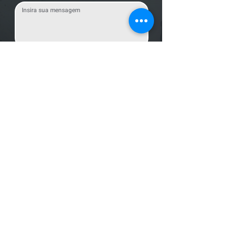
Enviar Mensagem
Localização
R. dos Bandeirantes, 707 - Cambuí
Campinas - SP,
13024-011
Telefones
+55 (19) 3252 6029
/
+55 (19) 99189 8421