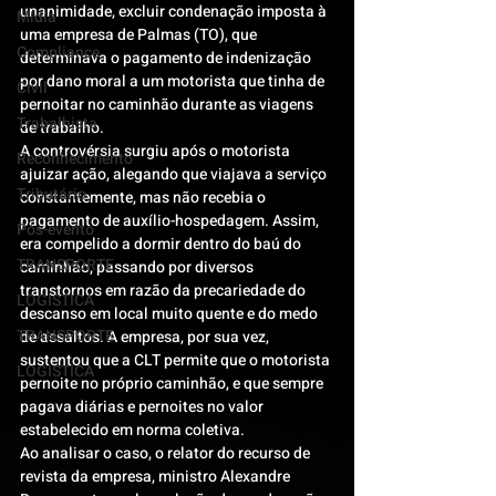
unanimidade, excluir condenação imposta à 
Mídia
uma empresa de Palmas (TO), que 
Compliance
determinava o pagamento de indenização 
por dano moral a um motorista que tinha de 
Civil
pernoitar no caminhão durante as viagens 
Trabalhista
de trabalho.
A controvérsia surgiu após o motorista 
Reconhecimento
ajuizar ação, alegando que viajava a serviço 
Tributário
constantemente, mas não recebia o 
pagamento de auxílio-hospedagem. Assim, 
Pós-evento
era compelido a dormir dentro do baú do 
TRANSPORTE
caminhão, passando por diversos 
transtornos em razão da precariedade do 
LOGISTICA
descanso em local muito quente e do medo 
TRANSPORTE
de assaltos. A empresa, por sua vez, 
sustentou que a CLT permite que o motorista 
LOGISTICA
pernoite no próprio caminhão, e que sempre 
pagava diárias e pernoites no valor 
estabelecido em norma coletiva.
Ao analisar o caso, o relator do recurso de 
revista da empresa, ministro Alexandre 