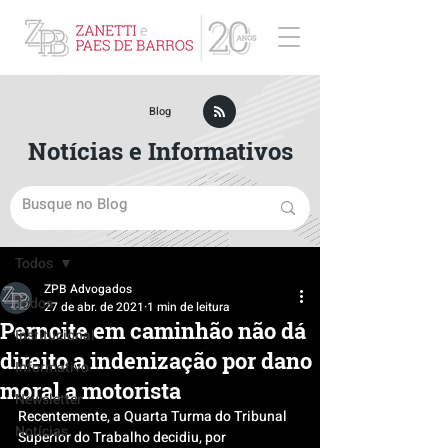
ZPB Advogados - Especialista em Direito Empresarial
Blog
Notícias e Informativos
Post
Todos
ZPB Advogados
Todos
27 de abr. de 2021
1 min de leitura
Pernoite em caminhão não dá
Institucional
direito a indenização por dano
Informativo
moral a motorista
Newsletter
Recentemente, a Quarta Turma do Tribunal 
Notícias
Superior do Trabalho decidiu, por 