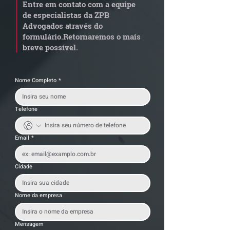
Entre em contato com a equipe
por penosidade e acende
dívida condomi
de especialistas da ZPB
alerta para
anterior?
Advogados através do
transportadoras
formulário.
Retornaremos o mais
breve possível.
Nome Completo
*
Telefone
Email
*
Cidade
Nome da empresa
Mensagem