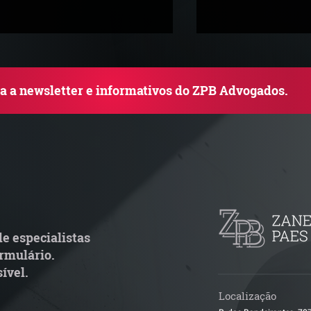
ba a newsletter e informativos do ZPB Advogados.
uem arremata imóvel em
Radar Reforma T
ilão responde por dívida
Cronograma de 
ondominial anterior?
fiscais exige rev
operacional pel
e especialistas
rmulário.
ível.
Localização