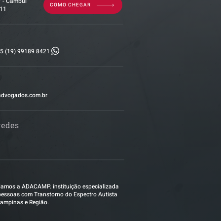
7 - Cambuí
COMO CHEGAR
011
5 (19) 99189 8421
advogados.com.br
redes
amos a ADACAMP. instituição especializada
essoas com Transtorno do Espectro Autista
ampinas e Região.