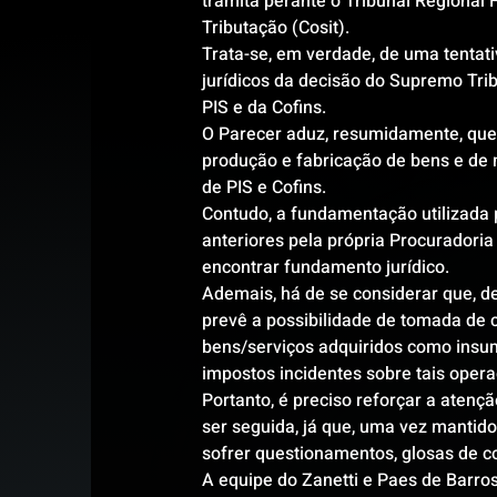
tramita perante o Tribunal Regional 
Tributação (Cosit).
Trata-se, em verdade, de uma tentativ
jurídicos da decisão do Supremo Trib
PIS e da Cofins.
O Parecer aduz, resumidamente, que 
produção e fabricação de bens e de m
de PIS e Cofins.
Contudo, a fundamentação utilizada 
anteriores pela própria Procuradori
encontrar fundamento jurídico.
Ademais, há de se considerar que, d
prevê a possibilidade de tomada de c
bens/serviços adquiridos como insum
impostos incidentes sobre tais oper
Portanto, é preciso reforçar a atenç
ser seguida, já que, uma vez mantid
sofrer questionamentos, glosas de c
A equipe do Zanetti e Paes de Barro