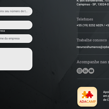
R. dos Bandeirantes, 70
Campinas - SP, 13024-
Telefones
+55 (19) 3252 6029
/
+5
resa
Trabalhe conosco
​recursoshumanos@zpb
Acompanhe nas 
Apoi
em p
de C