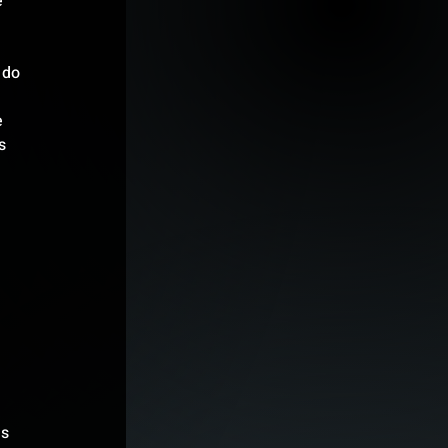
 
 do 
 
s 
 
s 