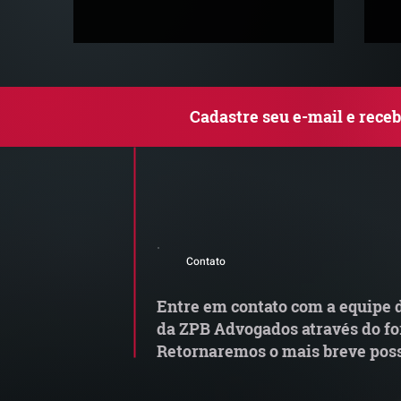
Cadastre seu e-mail e rece
Comunicado Importante |
Q
Alerta de Tentativa de
le
Contato
Fraude
c
Entre em contato com a equipe d
da ZPB Advogados através do fo
Retornaremos o mais breve poss