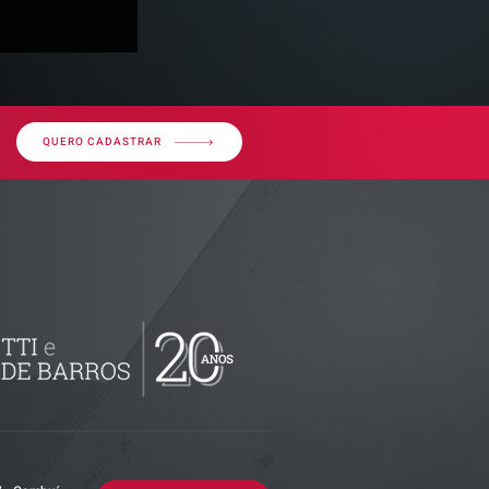
QUERO CADASTRAR
ributária -
documentos
isão
as empresas