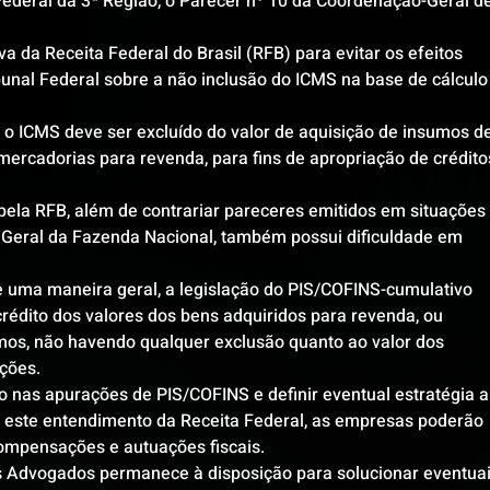
Federal da 3ª Região, o Parecer nº 10 da Coordenação-Geral de
a da Receita Federal do Brasil (RFB) para evitar os efeitos 
unal Federal sobre a não inclusão do ICMS na base de cálculo
o ICMS deve ser excluído do valor de aquisição de insumos de
ercadorias para revenda, para fins de apropriação de crédito
pela RFB, além de contrariar pareceres emitidos em situações 
a Geral da Fazenda Nacional, também possui dificuldade em 
e uma maneira geral, a legislação do PIS/COFINS-cumulativo 
rédito dos valores dos bens adquiridos para revenda, ou 
os, não havendo qualquer exclusão quanto ao valor dos 
ações.
ão nas apurações de PIS/COFINS e definir eventual estratégia a
o este entendimento da Receita Federal, as empresas poderão 
ompensações e autuações fiscais.
s Advogados permanece à disposição para solucionar eventuai