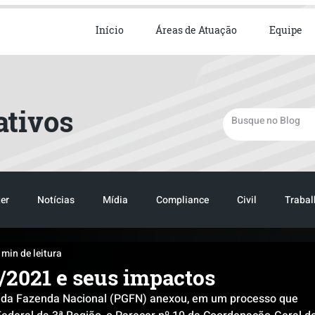
ista em Direito Empresarial
Início
Áreas de Atuação
Equipe
ativos
er
Notícias
Mídia
Compliance
Civil
Trabal
 min de leitura
TRANSPORTE
LOGISTICA
0/2021 e seus impactos
 da Fazenda Nacional (PGFN) anexou, em um processo que 