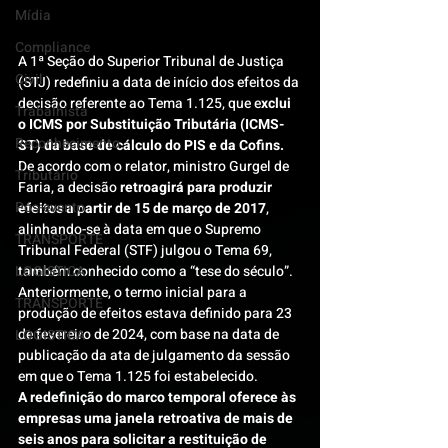
Mídia
Compliance
A 1ª Seção do Superior Tribunal de Justiça 
Civil
(STJ) redefiniu a data de início dos efeitos da 
decisão referente ao Tema 1.125, que e
xclui 
Trabalhista
o ICMS por Substituição Tributária (ICMS-
Reconhecimento
ST) da base de cálculo do PIS e da Cofins.
De acordo com o relator, ministro Gurgel de 
Tributário
Faria, a decisão
 retroagirá para produzir 
Pós-evento
efeitos a partir de 15 de março de 2017
, 
alinhando-se à data em que o Supremo 
TRANSPORTE
Tribunal Federal (STF) julgou o Tema 69, 
LOGISTICA
também conhecido como a “tese do século”.
Anteriormente, o termo inicial para a 
TRANSPORTE
produção de efeitos estava definido para 23 
de fevereiro de 2024, com base na data de 
LOGISTICA
publicação da ata de julgamento da sessão 
em que o Tema 1.125 foi estabelecido.
A redefinição do marco temporal oferece às 
empresas uma janela retroativa de mais de 
seis anos para solicitar a restituição de 