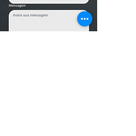
Mensagem
Enviar Mensagem
Localização
R. dos Bandeirantes, 707 - Cambuí
Campinas - SP,
13024-011
Telefones
+55 (19) 3252 6029
/