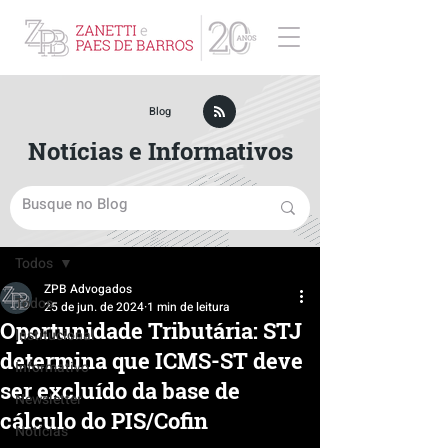
ZPB Advogados - Especialista em Direito Empresarial
Blog
Notícias e Informativos
Post
Todos
ZPB Advogados
Todos
25 de jun. de 2024
1 min de leitura
Oportunidade Tributária: STJ
Institucional
determina que ICMS-ST deve
Informativo
ser excluído da base de
Newsletter
cálculo do PIS/Cofin
Notícias