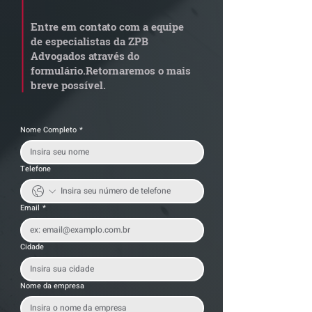
aposentadoria especial
em leilão respo
Entre em contato com a equipe
por penosidade e acende
dívida condomi
de especialistas da ZPB
alerta para
anterior?
Advogados através do
transportadoras
formulário.
Retornaremos o mais
breve possível.
Nome Completo
*
Telefone
Email
*
Cidade
Nome da empresa