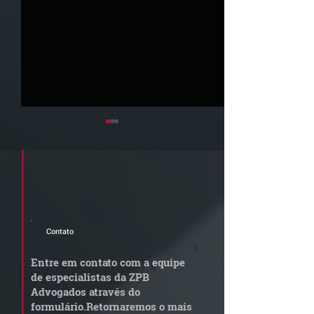
Cadastre seu e-mail e receba a
newsletter e informativos do ZPB
Advogados.
Contato
STJ admite
Quem arremata
aposentadoria especial
em leilão respo
Entre em contato com a equipe
por penosidade e acende
dívida condomi
de especialistas da ZPB
alerta para
anterior?
Advogados através do
transportadoras
formulário.
Retornaremos o mais