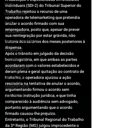
Mídia
Individuais (SDI-2) do Tribunal Superior do 
Trabalho rejeitou o recurso de uma 
Compliance
operadora de telemarketing que pretendia 
Civil
anular o acordo firmado com sua 
empregadora, posto que, apesar de prever 
Trabalhista
sua reintegração por estar grávida, não 
Reconhecimento
tratava dos salários dos meses posteriores à 
dispensa.
Tributário
Após o trânsito em julgado da decisão 
Pós-evento
homologatória, em que ambas as partes 
acordaram com o valores estabelecidos e 
TRANSPORTE
deram plena e geral quitação ao contrato de 
LOGISTICA
trabalho, a operadora ajuizou a ação 
rescisória na tentativa de anular o acordo, 
TRANSPORTE
argumentando firmou o acordo sem 
nenhuma instrução jurídica, e que tinha 
LOGISTICA
comparecido à audiência sem advogado, 
portanto argumentando que o acordo 
firmado causou-lhe prejuízo.
Entretanto, o Tribunal Regional do Trabalho 
da 3ª Região (MG) julgou improcedente o 