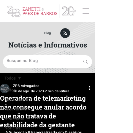
ZPB Advogados - Especialista em Direito Empresarial
Blog
Notícias e Informativos
Post
Todos
ZPB Advogados
Todos
30 de ago. de 2023
2 min de leitura
Operadora de telemarketing
Institucional
não consegue anular acordo
Informativo
que não tratava de
Newsletter
estabilidade da gestante
Notícias
A Subseção II Especializada em Dissídios 