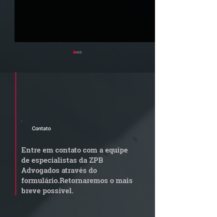
Cadastre seu e-mail e receba a
newsletter e informativos do ZPB
Advogados.
Contato
Quem arremata imóvel
Radar Reforma
em leilão responde por
Tributária - C
Entre em contato com a equipe
dívida condominial
de documentos 
de especialistas da ZPB
anterior?
exige revisão
Advogados através do
operacional pel
formulário.
Retornaremos o mais
empresas
breve possível.