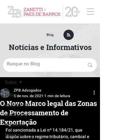
ZPB Advogados - Especialista em Direito Empresarial
Blog
Notícias e Informativos
Post
Todos
ZPB Advogados
Todos
5 de nov. de 2021
1 min de leitura
O Novo Marco legal das Zonas
Institucional
de Processamento de
Informativo
Exportação
Newsletter
Foi sancionada a Lei nº 14.184/21, que 
Notícias
dispõe sobre o regime tributário, cambial e 