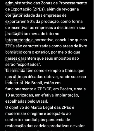
administrativo das Zonas de Processamento 
Mídia
de Exportação (ZPEs), além de revogar a 
Compliance
obrigatoriedade das empresas de 
exportarem 80% da produção, como forma 
Civil
de incentivar as empresas a destinarem sua 
Trabalhista
produção ao mercado interno.
Interpretando a normativa, conclui-se que as 
Reconhecimento
ZPEs são caracterizadas como áreas de livre 
Tributário
comércio com o exterior, por meio do qual 
países garantem que seus impostos não 
Pós-evento
serão “exportados”.
TRANSPORTE
Tal medida tem como exemplo a China, que 
nas últimas décadas obteve grande sucesso 
LOGISTICA
industrial. No Brasil, estão em 
funcionamento a ZPE/CE, em Pecém, e mais 
13 autorizadas, em efetiva implantação, 
espalhadas pelo Brasil.
O objetivo do Marco Legal das ZPEs é 
modernizar o regime e adequá-lo ao 
contexto mundial pós-pandemia de 
realocação das cadeias produtivas de valor. 