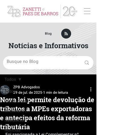
ZPB Advogados - Especialista em Direito Empresarial
Blog
Notícias e Informativos
Post
Todos
ZPB Advogados
Todos
29 de jul. de 2025
1 min de leitura
Nova lei permite devolução de
Institucional
tributos a MPEs exportadoras
Informativo
e antecipa efeitos da reforma
Newsletter
tributária
Notícias
Foi sancionada a Lei Complementar nº 