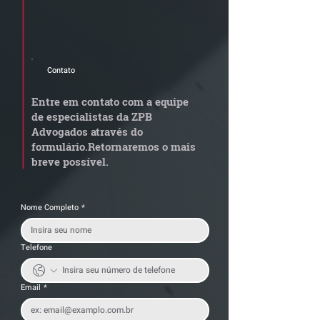
Cadastre seu e-mail e receba a
newsletter e informativos do ZPB
Advogados.
Contato
Grupo de Estudos ZPB -
STF libera proc
Marco Legal dos Seguros
sobre pejotizaç
Entre em contato com a equipe
muda gestão de
de especialistas da ZPB
trabalhistas
Advogados através do
formulário.
Retornaremos o mais
breve possível.
Nome Completo
*
Telefone
Email
*