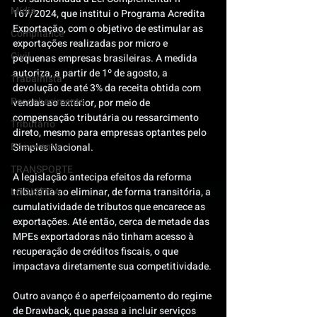
Mídia
167/2024, que institui o Programa Acredita 
Exportação, com o objetivo de estimular as 
Compliance
exportações realizadas por micro e 
Civil
pequenas empresas brasileiras. A medida 
autoriza, a partir de 1º de agosto, a 
Trabalhista
devolução de até 3% da receita obtida com 
Reconhecimento
vendas ao exterior, por meio de 
compensação tributária ou ressarcimento 
Tributário
direto, mesmo para empresas optantes pelo 
Pós-evento
Simples Nacional.
TRANSPORTE
A legislação antecipa efeitos da reforma 
LOGISTICA
tributária ao eliminar, de forma transitória, a 
cumulatividade de tributos que encarece as 
exportações. Até então, cerca de metade das 
MPEs exportadoras não tinham acesso à 
recuperação de créditos fiscais, o que 
impactava diretamente sua competitividade.
Outro avanço é o aperfeiçoamento do regime 
de Drawback, que passa a incluir serviços 