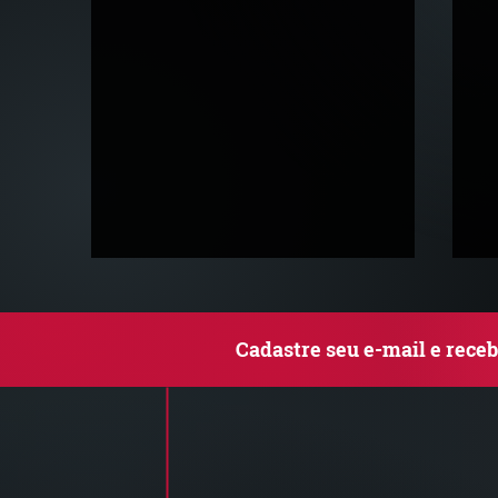
Cadastre seu e-mail e rece
Comunicado Importante |
S