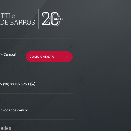
por dívida
erior?
7 - Cambuí
COMO CHEGAR
011
5 (19) 99189 8421
advogados.com.br
redes