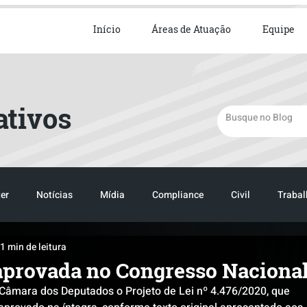
ista em Direito Empresarial
Início
Áreas de Atuação
Equipe
ativos
er
Notícias
Mídia
Compliance
Civil
Trabal
1 min de leitura
TRANSPORTE
LOGISTICA
TRANSPORTE
LOGIST
 aprovada no Congresso Naciona
Câmara dos Deputados o Projeto de Lei nº 4.476/2020, que 