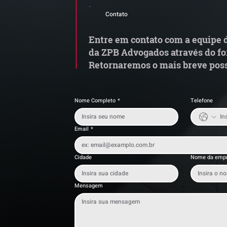
Alerta de Tentativa de
e
Contato
Fraude
a
t
Entre em contato com a equipe d
da ZPB Advogados através do fo
Retornaremos o mais breve poss
Nome Completo
*
Telefone
Email
*
Cidade
Nome da emp
Mensagem