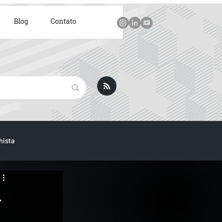
Blog
Contato
hista
ICA
l