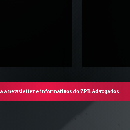
ba a newsletter e informativos do ZPB Advogados.
TJ admite aposentadoria
Quem arremata 