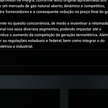
, aprovado na íntegra, conforme texto original apresentado aos 
 um mercado de gás natural aberto, dinâmico e competitivo, 
re fornecedores e a consequente redução no preço final do g
te no quesito concorrência, de modo a incentivar a retomada
ional nos seus diversos segmentos, podendo impactar até o 
ntiva o aumento da competição da geração termelétrica. Além
r as regulações estaduais e federal, bem como integrar o do 
étrico e industrial.