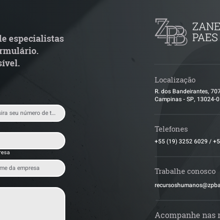
special por penosidade e
leilão responde 
cende alerta para
condominial ant
ransportadoras
e especialistas
rmulário.
ível.
Localização
R. dos Bandeirantes, 70
Campinas - SP, 13024-
Telefones
+55 (19) 3252 6029
/
+5
resa
Trabalhe conosco
​recursoshumanos@zpb
Acompanhe nas 