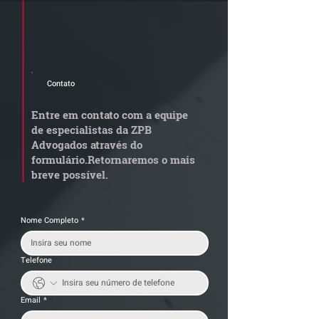
Cadastre seu e-mail e receba a
newsletter e informativos do ZPB
Advogados.
Contato
Newsletter Junho 2026 |
Newsletter Maio
Confira os destaques do
Confira os dest
Entre em contato com a equipe
mês
mês
de especialistas da ZPB
Advogados através do
formulário.
Retornaremos o mais
breve possível.
Nome Completo
*
Telefone
Email
*