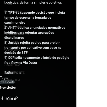
Logística, de forma simples e objetiva.
Mídia
Compliance
1) 
TRT-15 suspende decisão que incluía 
tempo de espera na jornada de 
Civil
caminhoneiro
Trabalhista
2) 
ANTT publica enunciados normativos 
inéditos para orientar apurações 
Reconhecimento
disciplinares
Tributário
3) 
Justiça rejeita pedido para proibir 
transporte por aplicativo com base na 
Pós-evento
decisão de STF
TRANSPORTE
4) 
CCR adia novamente o início do pedágio 
free flow na Via Dutra
LOGISTICA
TRANSPORTE
Saiba mais
Tags:
LOGISTICA
Transporte
Newsletter