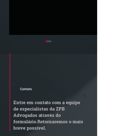
Cadastre seu e-mail e receba a
newsletter e informativos do ZPB
Advogados.
Contato
Quem arremata imóvel
Radar Reforma
em leilão responde por
Tributária - C
Entre em contato com a equipe
dívida condominial
de documentos 
de especialistas da ZPB
anterior?
exige revisão
Advogados através do
operacional pel
formulário.
Retornaremos o mais
empresas
breve possível.