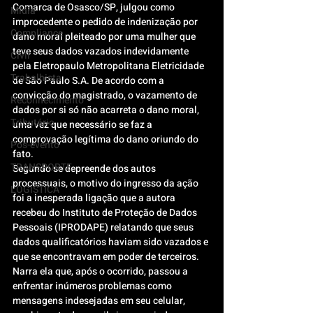
Comarca de Osasco/SP, julgou como 
Mídia
improcedente o pedido de indenização por 
Compliance
dano moral pleiteado por uma mulher que 
teve seus dados vazados indevidamente 
Civil
pela Eletropaulo Metropolitana Eletricidade 
Trabalhista
de São Paulo S.A. De acordo com a 
convicção do magistrado, o vazamento de 
Reconhecimento
dados por si só não acarreta o dano moral, 
Tributário
uma vez que necessário se faz a 
comprovação legítima do dano oriundo do 
Pós-evento
fato.
TRANSPORTE
Segundo se depreende dos autos 
processuais, o motivo do ingresso da ação 
LOGISTICA
foi a inesperada ligação que a autora 
recebeu do Instituto de Proteção de Dados 
Pessoais (IPRODAPE) relatando que seus 
dados qualificatórios haviam sido vazados e 
que se encontravam em poder de terceiros. 
Narra ela que, após o ocorrido, passou a 
enfrentar inúmeros problemas como 
mensagens indesejadas em seu celular, 