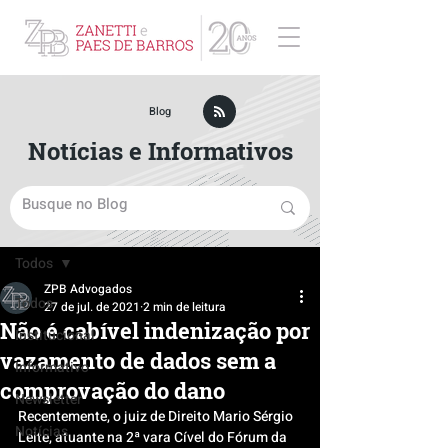
ZPB Advogados - Especialista em Direito Empresarial
Blog
Notícias e Informativos
Post
Todos
ZPB Advogados
Todos
27 de jul. de 2021
2 min de leitura
Não é cabível indenização por
Institucional
vazamento de dados sem a
Informativo
comprovação do dano
Newsletter
Recentemente, o juiz de Direito Mario Sérgio 
Notícias
Leite, atuante na 2ª vara Cível do Fórum da 