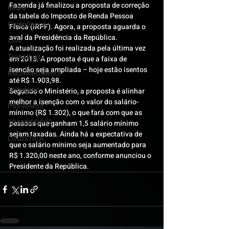
Fazenda já finalizou a proposta de correção 
Mídia
da tabela do Imposto de Renda Pessoa 
Compliance
Física (IRPF). Agora, a proposta aguarda o 
aval da Presidência da República.
Civil
A atualização foi realizada pela última vez 
Trabalhista
em 2015. A proposta é que a faixa de 
isenção seja ampliada – hoje estão isentos 
Reconhecimento
até R$ 1.903,98.
Tributário
Segundo o Ministério, a proposta é alinhar 
melhor a isenção com o valor do salário-
Pós-evento
mínimo (R$ 1.302), o que fará com que as 
TRANSPORTE
pessoas que ganham 1,5 salário mínimo 
sejam taxadas. Ainda há a expectativa de 
LOGISTICA
que o salário mínimo seja aumentado para 
R$ 1.320,00 neste ano, conforme anunciou o 
Presidente da República.