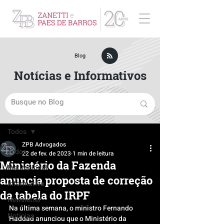
ZPB Advogados - Especialista em Direito Empresarial
Blog
Notícias e Informativos
Post
Todos
ZPB Advogados
Todos
22 de fev. de 2023
1 min de leitura
Ministério da Fazenda
Institucional
anuncia proposta de correção
Informativo
da tabela do IRPF
Newsletter
Na última semana, o ministro Fernando 
Notícias
Haddad anunciou que o Ministério da 