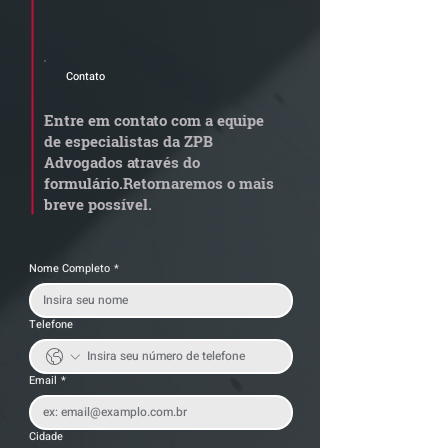
newsletter e informativos do ZPB
Advogados.
Contato
Quem arremata imóvel
Radar Reforma
em leilão responde por
Tributária - C
Entre em contato com a equipe
dívida condominial
de documentos 
de especialistas da ZPB
anterior?
exige revisão
Advogados através do
operacional pel
formulário.
Retornaremos o mais
empresas
breve possível.
Nome Completo
*
Telefone
Email
*
Cidade