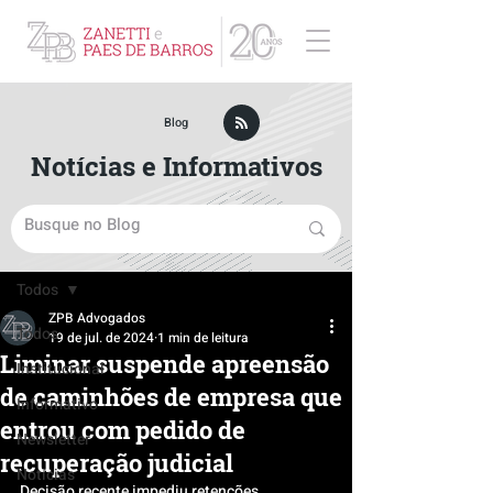
ZPB Advogados - Especialista em Direito Empresarial
Blog
Notícias e Informativos
Post
Todos
ZPB Advogados
Todos
19 de jul. de 2024
1 min de leitura
Liminar suspende apreensão
Institucional
de caminhões de empresa que
Informativo
entrou com pedido de
Newsletter
recuperação judicial
Notícias
Decisão recente impediu retenções, 