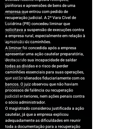
Mídia
penhoras e apreensões de bens de uma 
empresa que entrou com pedido de 
Compliance
recuperação judicial. A 2ª Vara Cível de 
Civil
Londrina (PR) concedeu liminar que 
solicitava a suspensão de execuções contra 
Trabalhista
a empresa rural, especialmente em relação à 
Reconhecimento
apreensão de caminhões.
A liminar foi concedida após a empresa 
Tributário
apresentar uma ação cautelar preparatória, 
Pós-evento
destacando sua incapacidade de saldar 
todas as dívidas e o risco de perder 
TRANSPORTE
caminhões essenciais para suas operações, 
LOGISTICA
que estão alienados fiduciariamente com os 
bancos. O juiz observou que não haviam 
TRANSPORTE
processos de falência ou recuperação 
judicial anteriores, nem ações penais contra 
LOGISTICA
o sócio administrador.
O magistrado considerou justificada a ação 
cautelar, já que a empresa explicou 
adequadamente as dificuldades em reunir 
toda a documentação para a recuperação 