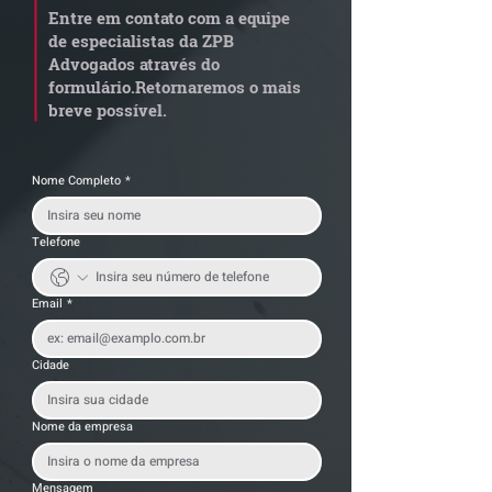
Marco Legal dos Seguros
sobre pejotizaç
Entre em contato com a equipe
muda gestão de
de especialistas da ZPB
trabalhistas
Advogados através do
formulário.
Retornaremos o mais
breve possível.
Nome Completo
*
Telefone
Email
*
Cidade
Nome da empresa
Mensagem