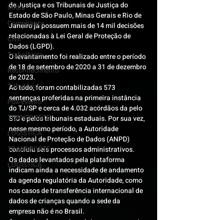
de Justiça e os Tribunais de Justiça do 
Mídia
Estado de São Paulo, Minas Gerais e Rio de 
Compliance
Janeiro já possuem mais de 14 mil decisões 
relacionadas à Lei Geral de Proteção de 
Civil
Dados (LGPD).
Trabalhista
O levantamento foi realizado entre o período 
de 18 de setembro de 2020 a 31 de dezembro 
Reconhecimento
de 2023.
Tributário
Ao todo, foram contabilizadas 573 
sentenças proferidas na primeira instância 
Pós-evento
do TJ/SP e cerca de 4.032 acórdãos da pelo 
TRANSPORTE
STJ e pelos tribunais estaduais. Por sua vez, 
nesse mesmo período, a Autoridade 
LOGISTICA
Nacional de Proteção de Dados (ANPD) 
TRANSPORTE
concluiu seis processos administrativos.
Os dados levantados pela plataforma 
LOGISTICA
indicam ainda a necessidade de andamento 
da agenda regulatória da Autoridade, como 
nos casos de transferência internacional de 
dados de crianças quando a sede da 
empresa não é no Brasil.