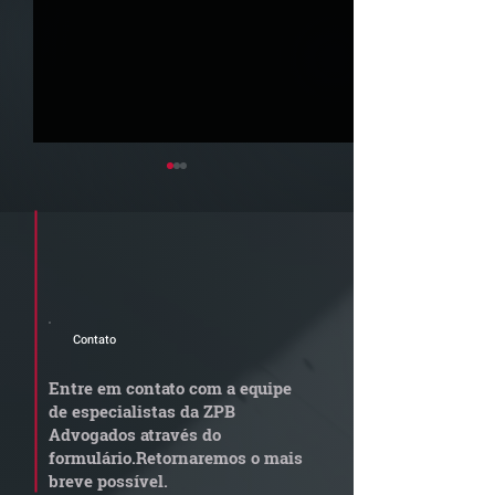
Cadastre seu e-mail e receba a
newsletter e informativos do ZPB
Advogados.
Contato
STJ admite
Quem arremata
aposentadoria especial
em leilão respo
Entre em contato com a equipe
por penosidade e acende
dívida condomi
de especialistas da ZPB
alerta para
anterior?
Advogados através do
transportadoras
formulário.
Retornaremos o mais
breve possível.