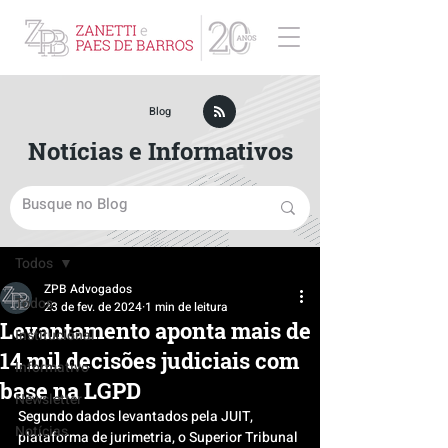
ZPB Advogados - Especialista em Direito Empresarial
Blog
Notícias e Informativos
Post
Todos
ZPB Advogados
Todos
23 de fev. de 2024
1 min de leitura
Levantamento aponta mais de
Institucional
14 mil decisões judiciais com
Informativo
base na LGPD
Newsletter
Segundo dados levantados pela JUIT, 
Notícias
plataforma de jurimetria, o Superior Tribunal 