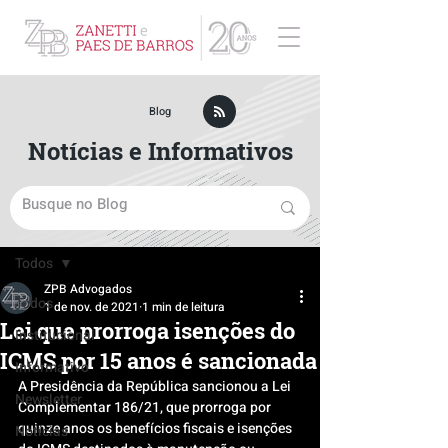
ZPB Advogados - Especialista em Direito Empresarial
Blog
Notícias e Informativos
Post
Todos
ZPB Advogados
Todos
1 de nov. de 2021
1 min de leitura
Lei que prorroga isenções do
Institucional
ICMS por 15 anos é sancionada
Informativo
A Presidência da República sancionou a Lei 
Newsletter
Complementar 186/21, que prorroga por 
quinze anos os benefícios fiscais e isenções 
Notícias