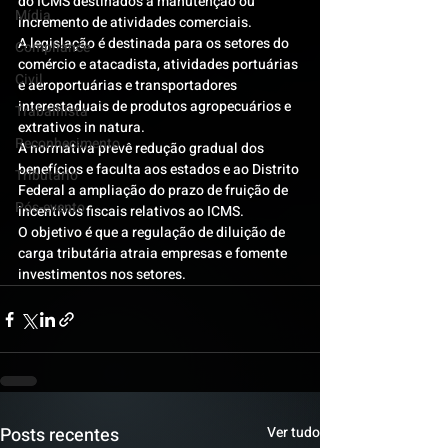
do ICMS destinados à manutenção ou 
Mídia
incremento de atividades comerciais.
A legislação é destinada para os setores do 
Compliance
comércio e atacadista, atividades portuárias 
Civil
e aeroportuárias e transportadores 
interestaduais de produtos agropecuários e 
Trabalhista
extrativos in natura.
Reconhecimento
A normativa prevê redução gradual dos 
benefícios e faculta aos estados e ao Distrito 
Tributário
Federal a ampliação do prazo de fruição de 
Pós-evento
incentivos fiscais relativos ao ICMS.
O objetivo é que a regulação de diluição de 
carga tributária atraia empresas e fomente 
investimentos nos setores.
Posts recentes
Ver tudo