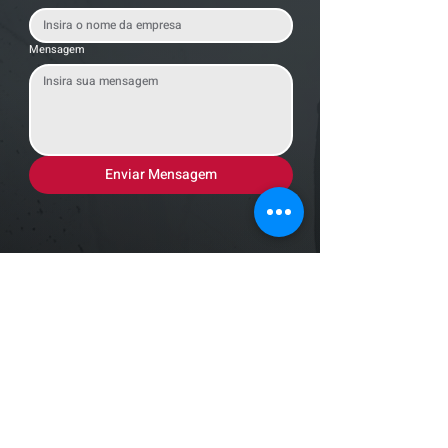
Mensagem
Enviar Mensagem
Localização
R. dos Bandeirantes, 707 - Cambuí
Campinas - SP,
13024-011
Telefones