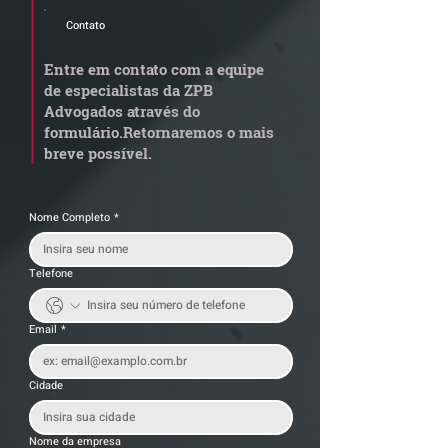
Contato
Radar Reforma
ConJur destaca
Tributária - Cronograma
obtida pelo ZPB
Entre em contato com a equipe
de documentos fiscais
Imunidade de I
de especialistas da ZPB
exige revisão
integralização 
Advogados através do
operacional pelas
social não é
formulário.
Retornaremos o mais
empresas
condicionada à 
breve possível.
da empresa
Nome Completo
*
Telefone
Email
*
Cidade
Nome da empresa