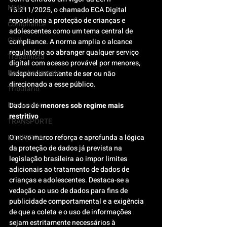
Mídia
15.211/2025, o chamado ECA Digital 
reposiciona a proteção de crianças e 
Compliance
adolescentes como um tema central de 
Civil
compliance. A norma amplia o alcance 
regulatório ao abranger qualquer serviço 
Trabalhista
digital com acesso provável por menores, 
Reconhecimento
independentemente de ser ou não 
direcionado a esse público.
Tributário
Pós-evento
Dados de menores sob regime mais 
restritivo
TRANSPORTE
LOGISTICA
O novo marco reforça e aprofunda a lógica 
da proteção de dados já prevista na 
legislação brasileira ao impor limites 
adicionais ao tratamento de dados de 
crianças e adolescentes. Destaca-se a 
vedação ao uso de dados para fins de 
publicidade comportamental e a exigência 
de que a coleta e o uso de informações 
sejam estritamente necessários à 