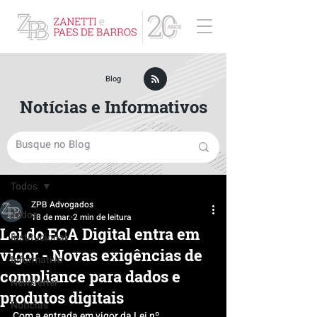
ZPB Advogados - Especialista em Direito Empresarial
Blog
Notícias e Informativos
Post
Todos
ZPB Advogados
Todos
18 de mar.
2 min de leitura
Lei do ECA Digital entra em
Institucional
vigor - Novas exigências de
Informativo
compliance para dados e
Newsletter
produtos digitais
Notícias
Com a entrada em vigor da Lei nº 