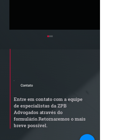
Cadastre seu e-mail e receba a
newsletter e informativos do ZPB
Advogados.
Contato
Grupo de Estudos ZPB -
STF libera proc
Marco Legal dos Seguros
sobre pejotizaç
Entre em contato com a equipe
muda gestão de
de especialistas da ZPB
trabalhistas
Advogados através do
formulário.
Retornaremos o mais
breve possível.