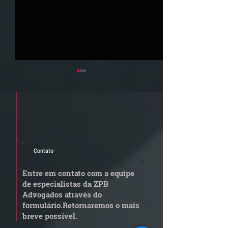
Cadastre seu e-mail e receba a
newsletter e informativos do ZPB
Advogados.
Contato
STJ admite
Quem arremata
aposentadoria especial
em leilão respo
Entre em contato com a equipe
por penosidade e acende
dívida condomi
de especialistas da ZPB
alerta para
anterior?
Advogados através do
transportadoras
formulário.
Retornaremos o mais
breve possível.