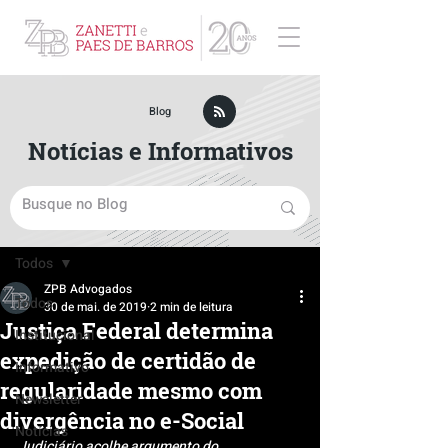
ZPB Advogados - Especialista em Direito Empresarial
Blog
Notícias e Informativos
Post
Todos
ZPB Advogados
Todos
30 de mai. de 2019
2 min de leitura
Justiça Federal determina
Institucional
expedição de certidão de
Informativo
regularidade mesmo com
Newsletter
divergência no e-Social
Notícias
Judiciário acolhe argumento do 