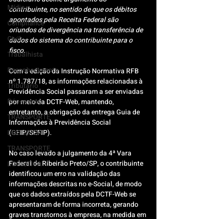
Mídia
contribuinte, no sentido de que os débitos 
apontados pela Receita Federal são 
Compliance
oriundos de divergência na transferência de 
Civil
dados do sistema do contribuinte para o 
fisco. 
Trabalhista
Reconhecimento
Com a edição da Instrução Normativa RFB 
nº 1.787/18, as informações relacionadas à 
Tributário
Previdência Social passaram a ser enviadas 
Pós-evento
por meio da DCTF-Web, mantendo, 
entretanto, a obrigação da entrega Guia de 
TRANSPORTE
Informações à Previdência Social 
LOGISTICA
(GFIP/SEFIP).
TRANSPORTE
No caso levado a julgamento da 4ª Vara 
Federal de Ribeirão Preto/SP, o contribuinte 
LOGISTICA
identificou um erro na validação das 
informações descritas no e-Social, de modo 
que os dados extraídos pela DCTF-Web se 
apresentaram de forma incorreta, gerando 
graves transtornos à empresa, na medida em 