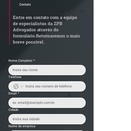
Contato
Radar Reforma
ConJur destaca
Tributária - Cronograma
obtida pelo ZPB
Entre em contato com a equipe
de documentos fiscais
Imunidade de I
de especialistas da ZPB
exige revisão
integralização 
Advogados através do
operacional pelas
social não é
formulário.
Retornaremos o mais
empresas
condicionada à 
breve possível.
da empresa
Nome Completo
*
Telefone
Email
*
Cidade
Nome da empresa