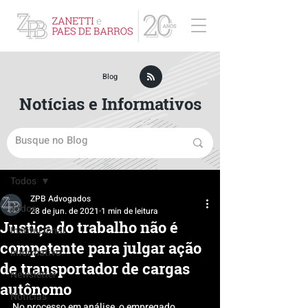
ZPB Advogados - Especialista em Direito Empresarial
Blog
Notícias e Informativos
Post
Todos
ZPB Advogados
Todos
28 de jun. de 2021
1 min de leitura
Justiça do trabalho não é
Institucional
competente para julgar ação
Informativo
de transportador de cargas
Newsletter
autônomo
Notícias
No processo em análise, o empregado 