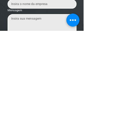
Mensagem
Enviar Mensagem
Localização
R. dos Bandeirantes, 707 - Cambuí
Campinas - SP,
13024-011
Telefones