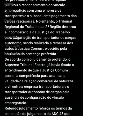
Mídia
pleiteou o reconhecimento do vínculo 
empregatício com uma empresa de 
Compliance
transportes e o subsequente pagamento das 
Civil
verbas rescisórias. No entanto, o Tribunal 
Regional do Trabalho da 2ª Região declarou 
Trabalhista
a incompetência da Justiça do Trabalho 
Reconhecimento
para julgar ação de transportador de cargas 
autônomo, sendo realizada a remessa dos 
Tributário
autos à Justiça Comum, e decidiu pela 
Pós-evento
anulação da sentença proferida.
De acordo com o julgamento proferido, o 
Supremo Tribunal Federal já havia fixado o 
entendimento de que a Justiça Comum 
possui a competência para analisar a 
validade da relação comercial de natureza 
civil entre a empresa transportadora e o 
transportador autônomo de cargas pela 
ausência de configuração do vínculo 
empregatício.
Referido julgamento reforça os termos da 
conclusão do julgamento da ADC 48 que 