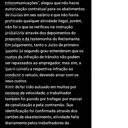
telecomunicações”, alegou que não havia 
Mídia
autorização contratual para os abatimentos 
Compliance
de multas em seu salário e que não havia 
praticado qualquer atividade ilegal, porém, 
Civil
não foi o que se verificou na instrução 
Trabalhista
probatória através dos depoimentos do 
preposto e da testemunha do Reclamante.
Reconhecimento
Em julgamento, tanto o Juízo de primeiro 
Tributário
quanto de segundo grau entenderam que os 
custos da infração de trânsito não podem 
Pós-evento
ser repassados ao empregador, mas sim, a 
TRANSPORTE
quem comete a respectiva infração ao 
conduzir o veículo, devendo arcar com os 
LOGISTICA
seus custos.
TRANSPORTE
Além de ter sido autuado em multas por 
excesso de velocidade, o trabalhador 
LOGISTICA
também foi punido por trafegar por marcar 
de canalização e pela contramão. Sua 
identificação foi confirmada através dos 
cartões de abastecimento, atividade feita 
diariamente pelos trabalhadores da 