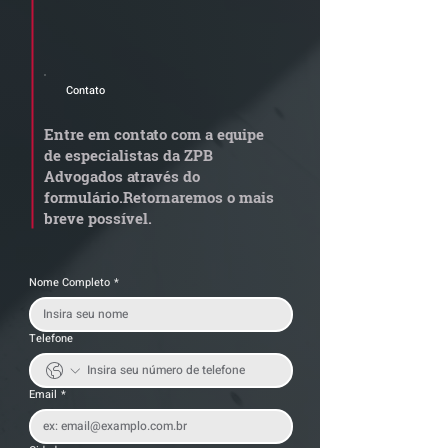
Cadastre seu e-mail e receba a
newsletter e informativos do ZPB
Advogados.
Contato
STJ admite
Quem arremata
aposentadoria especial
em leilão respo
Entre em contato com a equipe
por penosidade e acende
dívida condomi
de especialistas da ZPB
alerta para
anterior?
Advogados através do
transportadoras
formulário.
Retornaremos o mais
breve possível.
Nome Completo
*
Telefone
Email
*