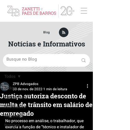
ZPB Advogados - Especialista em Direito Empresarial
Blog
Notícias e Informativos
Post
Todos
ZPB Advogados
Todos
30 de nov. de 2022
1 min de leitura
Justiça autoriza desconto de
Institucional
multa de trânsito em salário de
Informativo
empregado
Newsletter
No processo em análise, o trabalhador, que 
Notícias
exercia a função de “técnico e instalador de 