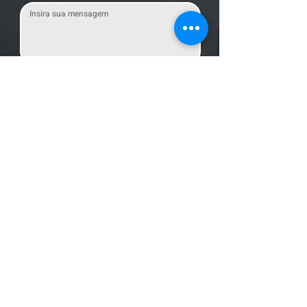
Enviar Mensagem
Localização
R. dos Bandeirantes, 707 - Cambuí
Campinas - SP,
13024-011
Telefones
+55 (19) 3252 6029
/
+55 (19) 99189 8421