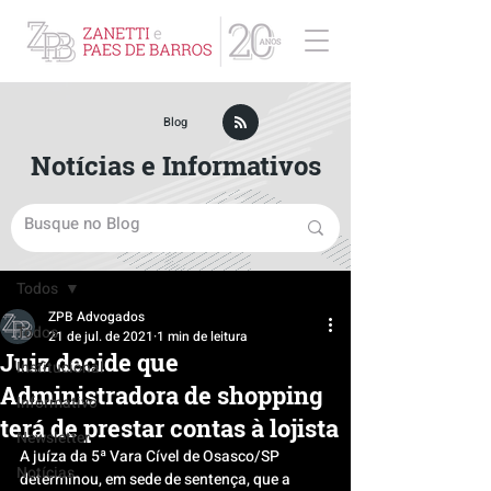
ZPB Advogados - Especialista em Direito Empresarial
Blog
Notícias e Informativos
Post
Todos
ZPB Advogados
Todos
21 de jul. de 2021
1 min de leitura
Juiz decide que
Institucional
Administradora de shopping
Informativo
terá de prestar contas à lojista
Newsletter
A juíza da 5ª Vara Cível de Osasco/SP 
Notícias
determinou, em sede de sentença, que a 