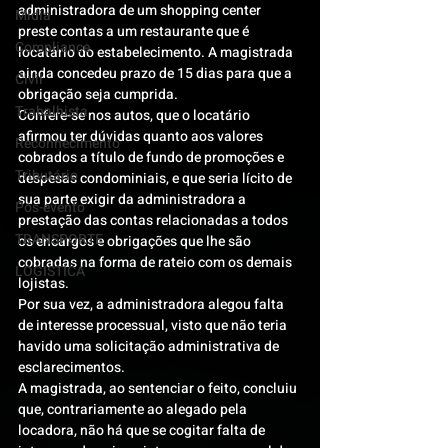
administradora de um shopping center 
Mídia
preste contas a um restaurante que é 
Compliance
locatário do estabelecimento. A magistrada 
ainda concedeu prazo de 15 dias para que a 
Civil
obrigação seja cumprida.
Trabalhista
Confere-se nos autos, que o locatário 
afirmou ter dúvidas quanto aos valores 
Reconhecimento
cobrados a título de fundo de promoções e 
Tributário
despesas condominiais, e que seria lícito de 
sua parte exigir da administradora a 
Pós-evento
prestação das contas relacionadas a todos 
TRANSPORTE
os encargos e obrigações que lhe são 
cobradas na forma de rateio com os demais 
LOGISTICA
lojistas.
Por sua vez, a administradora alegou falta 
de interesse processual, visto que não teria 
havido uma solicitação administrativa de 
esclarecimentos.
A magistrada, ao sentenciar o feito, concluiu 
que, contrariamente ao alegado pela 
locadora, não há que se cogitar falta de 