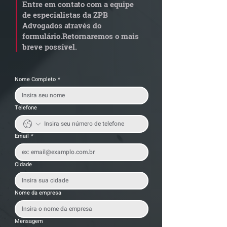
Entre em contato com a equipe
dívida condominial
de documentos 
de especialistas da ZPB
anterior?
exige revisão
Advogados através do
operacional pel
formulário.
Retornaremos o mais
empresas
breve possível.
Nome Completo
*
Telefone
Email
*
Cidade
Nome da empresa
Mensagem