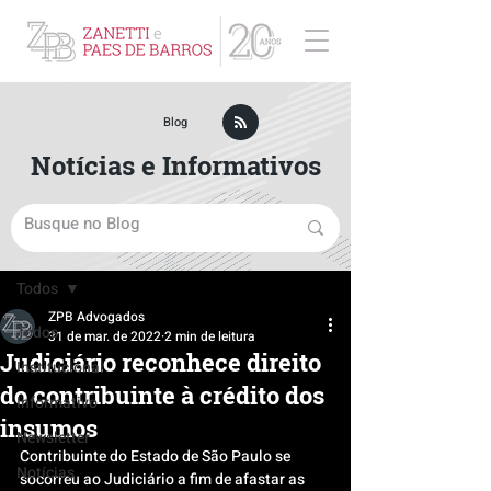
ZPB Advogados - Especialista em Direito Empresarial
Blog
Notícias e Informativos
Post
Todos
ZPB Advogados
Todos
31 de mar. de 2022
2 min de leitura
Judiciário reconhece direito
Institucional
do contribuinte à crédito dos
Informativo
insumos
Newsletter
Contribuinte do Estado de São Paulo se 
Notícias
socorreu ao Judiciário a fim de afastar as 