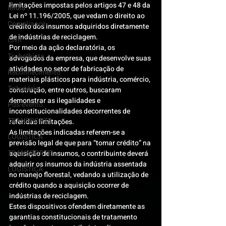
limitações impostas pelos artigos 47 e 48 da 
Mídia
Lei nº 11.196/2005, que vedam o direito ao 
Compliance
crédito dos insumos adquiridos diretamente 
de indústrias de reciclagem.
Civil
Por meio da ação declaratória, os 
Trabalhista
advogados da empresa, que desenvolve suas 
atividades no setor de fabricação de 
Reconhecimento
materiais plásticos para indústria, comércio, 
Tributário
construção, entre outros, buscaram 
demonstrar as ilegalidades e 
Pós-evento
inconstitucionalidades decorrentes de 
TRANSPORTE
referidas limitações.
As limitações indicadas referem-se a 
LOGISTICA
previsão legal de que para “tomar crédito” na 
TRANSPORTE
aquisição de insumos, o contribuinte deverá 
adquirir os insumos da indústria assentada 
LOGISTICA
no manejo florestal, vedando a utilização de 
crédito quando a aquisição ocorrer de 
indústrias de reciclagem.
Estes dispositivos ofendem diretamente as 
garantias constitucionais de tratamento 