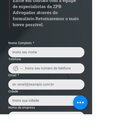
Entre em contato com a equipe
por penosidade e acende
dívida condomi
de especialistas da ZPB
alerta para
anterior?
Advogados através do
transportadoras
formulário.
Retornaremos o mais
breve possível.
Nome Completo
*
Telefone
Email
*
Cidade
Nome da empresa
Mensagem