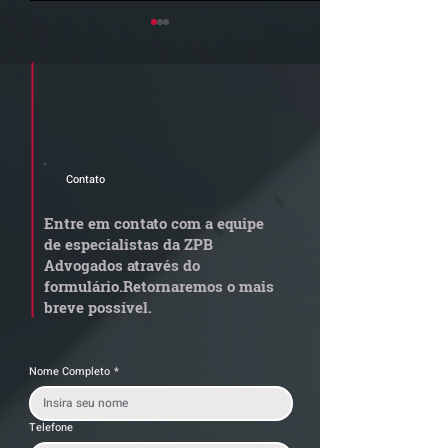
Cadastre seu e-mail e receba a
newsletter e informativos do ZPB
Advogados.
Contato
STJ admite
Quem arremata
aposentadoria especial
em leilão respo
Entre em contato com a equipe
por penosidade e acende
dívida condomi
de especialistas da ZPB
alerta para
anterior?
Advogados através do
transportadoras
formulário.
Retornaremos o mais
breve possível.
Nome Completo
*
Telefone