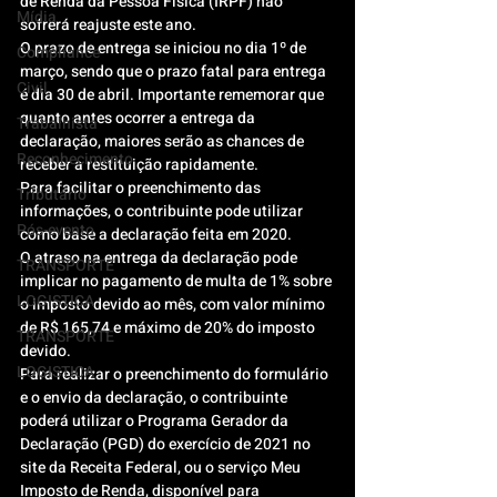
de Renda da Pessoa Física (IRPF) não 
Mídia
sofrerá reajuste este ano.
O prazo de entrega se iniciou no dia 1º de 
Compliance
março, sendo que o prazo fatal para entrega 
Civil
é dia 30 de abril. Importante rememorar que 
quanto antes ocorrer a entrega da 
Trabalhista
declaração, maiores serão as chances de 
Reconhecimento
receber a restituição rapidamente.
Para facilitar o preenchimento das 
Tributário
informações, o contribuinte pode utilizar 
Pós-evento
como base a declaração feita em 2020.
O atraso na entrega da declaração pode 
TRANSPORTE
implicar no pagamento de multa de 1% sobre 
LOGISTICA
o imposto devido ao mês, com valor mínimo 
de R$ 165,74 e máximo de 20% do imposto 
TRANSPORTE
devido.
LOGISTICA
Para realizar o preenchimento do formulário 
e o envio da declaração, o contribuinte 
poderá utilizar o Programa Gerador da 
Declaração (PGD) do exercício de 2021 no 
site da Receita Federal, ou o serviço Meu 
Imposto de Renda, disponível para 