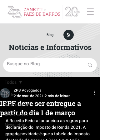
ZPB Advogados - Especialista em Direito Empresarial
Blog
Notícias e Informativos
Post
Todos
ZPB Advogados
Todos
2 de mar. de 2021
2 min de leitura
IRPF deve ser entregue a
Institucional
partir do dia 1 de março
Informativo
A Receita Federal anunciou as regras para 
Newsletter
declaração do Imposto de Renda 2021. A 
grande novidade é que a tabela do Imposto 
Notícias