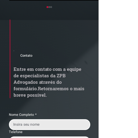
Cadastre seu e-mail e receba a
newsletter e informativos do ZPB
Advogados.
Contato
Grupo de Estudos ZPB -
STF libera proc
Marco Legal dos Seguros
sobre pejotizaç
Entre em contato com a equipe
muda gestão de
de especialistas da ZPB
trabalhistas
Advogados através do
formulário.
Retornaremos o mais
breve possível.
Nome Completo
*
Telefone