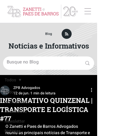
ZPB Advogados - Especialista em Direito Empresarial
Blog
Notícias e Informativos
Post
Todos
ZPB Advogados
Todos
12 de jun.
1 min de leitura
INFORMATIVO QUINZENAL |
Institucional
TRANSPORTE E LOGÍSTICA
Informativo
#77
Newsletter
O Zanetti e Paes de Barros Advogados 
Notícias
reuniu as principais notícias de Transporte e 