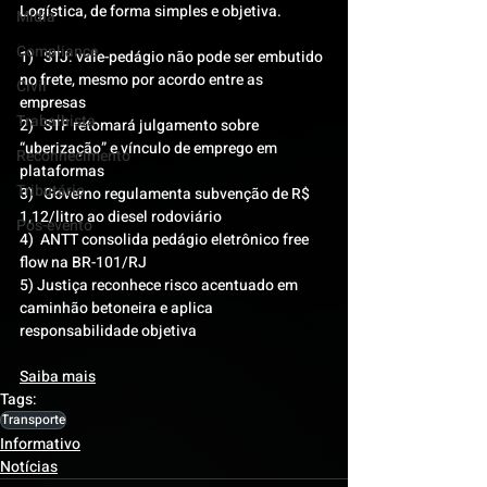
Logística, de forma simples e objetiva.
Mídia
Compliance
1)   STJ: vale-pedágio não pode ser embutido 
no frete, mesmo por acordo entre as 
Civil
empresas
Trabalhista
2)   STF retomará julgamento sobre 
“uberização” e vínculo de emprego em 
Reconhecimento
plataformas
Tributário
3)   Governo regulamenta subvenção de R$ 
1,12/litro ao diesel rodoviário
Pós-evento
4)  ANTT consolida pedágio eletrônico free 
flow na BR-101/RJ
5) Justiça reconhece risco acentuado em 
caminhão betoneira e aplica 
responsabilidade objetiva
Saiba mais
Tags:
Transporte
Informativo
Notícias