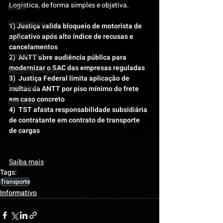
Logística, de forma simples e objetiva.
Mídia
Compliance
1) Justiça valida bloqueio de motorista de 
aplicativo após alto índice de recusas e 
Civil
cancelamentos
Trabalhista
2)  ANTT abre audiência pública para 
modernizar o SAC das empresas reguladas
Reconhecimento
3)  Justiça Federal limita aplicação de 
Tributário
multas da ANTT por piso mínimo do frete 
em caso concreto
Pós-evento
4)  TST afasta responsabilidade subsidiária 
de contratante em contrato de transporte 
de cargas
Saiba mais
Tags:
Transporte
Informativo