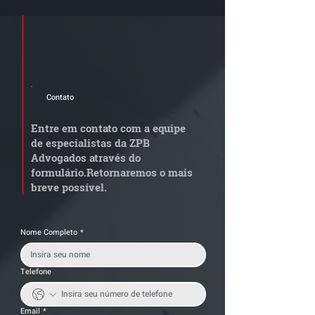
Cadastre seu e-mail e receba a
newsletter e informativos do ZPB
Advogados.
Contato
INFORMATIVO
INFORMATIVO
QUINZENAL |
QUINZENAL |
Entre em contato com a equipe
TRANSPORTE E
TRANSPORTE 
de especialistas da ZPB
LOGÍSTICA #76
LOGÍSTICA #75
Advogados através do
formulário.
Retornaremos o mais
breve possível.
Nome Completo
*
Telefone
Email
*