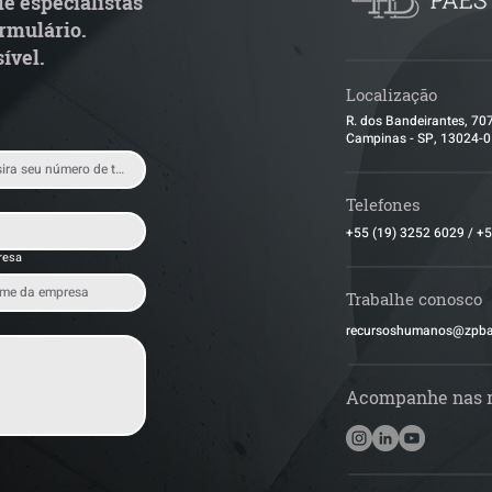
e especialistas
condicionada à a
rmulário.
empresa
ível.
Localização
R. dos Bandeirantes, 70
Campinas - SP, 13024-
Telefones
+55 (19) 3252 6029
/
+5
resa
Trabalhe conosco
​recursoshumanos@zpb
Acompanhe nas 