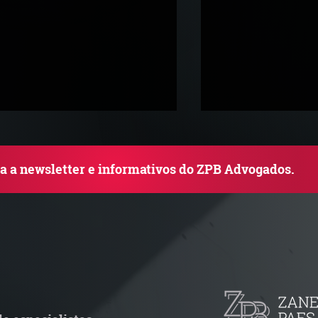
ba a newsletter e informativos do ZPB Advogados.
adar Reforma Tributária -
ConJur destaca 
ronograma de documentos
obtida pelo ZPB
scais exige revisão
de ITBI na integ
peracional pelas empresas
capital social nã