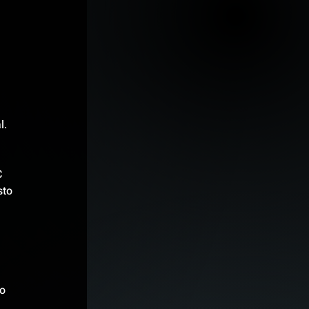
 
 
l.
 
to 
o 