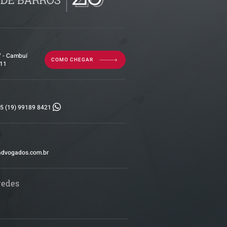
tividade da
7 - Cambuí
COMO CHEGAR
011
5 (19) 99189 8421
advogados.com.br
redes