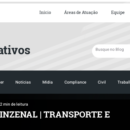
ista em Direito Empresarial
Início
Áreas de Atuação
Equipe
ativos
er
Notícias
Mídia
Compliance
Civil
Trabal
2 min de leitura
INZENAL | TRANSPORTE E