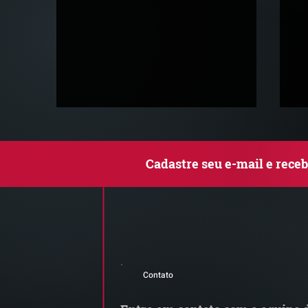
Cadastre seu e-mail e rece
Comunicado Importante |
R
Alerta de Tentativa de
C
Contato
Fraude
fi
o