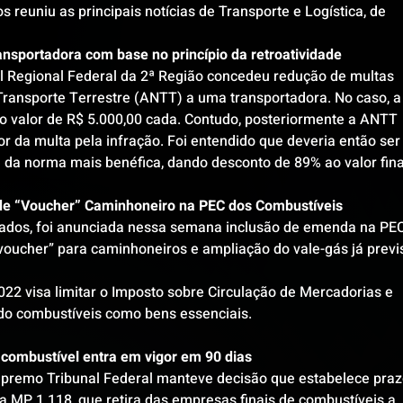
 reuniu as principais notícias de Transporte e Logística, de 
ansportadora com base no princípio da retroatividade 
l Regional Federal da 2ª Região concedeu redução de multas 
Transporte Terrestre (ANTT) a uma transportadora. No caso, a
o valor de R$ 5.000,00 cada. Contudo, posteriormente a ANTT 
or da multa pela infração. Foi entendido que deveria então ser
de da norma mais benéfica, dando desconto de 89% ao valor fina
 de “Voucher” Caminhoneiro na PEC dos Combustíveis 
ados, foi anunciada nessa semana inclusão de emenda na PEC
voucher” para caminhoneiros e ampliação do vale-gás já previs
22 visa limitar o Imposto sobre Circulação de Mercadorias e 
o combustíveis como bens essenciais.
combustível entra em vigor em 90 dias
upremo Tribunal Federal manteve decisão que estabelece praz
da MP 1.118, que retira das empresas finais de combustíveis a 