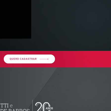
QUERO CADASTRAR
decisão
 - Imunidade
ralização de
o é