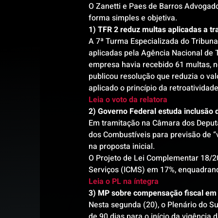
O Zanetti e Paes de Barros Advogados
forma simples e objetiva.
1) TFR 2 reduz multas aplicadas a tr
A 7ª Turma Especializada do Tribuna
aplicadas pela Agência Nacional de 
empresa havia recebido 61 multas, n
publicou resolução que reduzia o val
aplicado o princípio da retroativida
Leia o voto da relatora
2) Governo Federal estuda inclusão
Em tramitação na Câmara dos Deput
dos Combustíveis para previsão de “
na proposta inicial.
O Projeto de Lei Complementar 18/20
Serviços (ICMS) em 17%, enquadrand
Leia o PL na íntegra
3) MP sobre compensação fiscal em 
Nesta segunda (20), o Plenário do S
de 90 dias para o início da vigência 