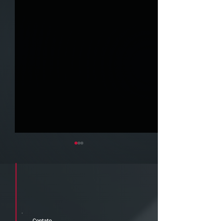
Cadastre seu e-mail e receba a
newsletter e informativos do ZPB
Advogados.
Contato