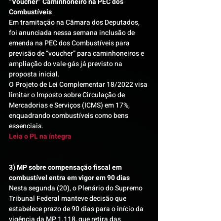
“Voucher” Caminhoneiro na PEC dos 
Combustíveis 
Em tramitação na Câmara dos Deputados, 
foi anunciada nessa semana inclusão de 
emenda na PEC dos Combustíveis para 
previsão de “voucher” para caminhoneiros e 
ampliação do vale-gás já previsto na 
proposta inicial.
O Projeto de Lei Complementar 18/2022 visa 
limitar o Imposto sobre Circulação de 
Mercadorias e Serviços (ICMS) em 17%, 
enquadrando combustíveis como bens 
essenciais.
Leia o PL na íntegra
3) MP sobre compensação fiscal em 
combustível entra em vigor em 90 dias 
Nesta segunda (20), o Plenário do Supremo 
Tribunal Federal manteve decisão que 
estabelece prazo de 90 dias para o início da 
vigência da MP 1.118, que retira das 