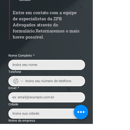
Radar Reforma
ConJur destaca
Tributária - Cronograma
obtida pelo ZPB
Entre em contato com a equipe
de documentos fiscais
Imunidade de I
de especialistas da ZPB
exige revisão
integralização 
Advogados através do
operacional pelas
social não é
formulário.
Retornaremos o mais
empresas
condicionada à 
breve possível.
da empresa
Nome Completo
*
Telefone
Email
*
Cidade
Nome da empresa