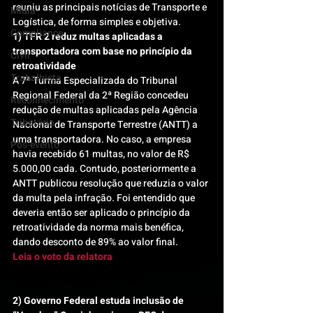
reuniu as principais notícias de Transporte e 
Mídia
Logística, de forma simples e objetiva.
Compliance
1) TFR 2 reduz multas aplicadas a 
transportadora com base no princípio da 
Civil
retroatividade 
Trabalhista
A 7ª Turma Especializada do Tribunal 
Regional Federal da 2ª Região concedeu 
Reconhecimento
redução de multas aplicadas pela Agência 
Tributário
Nacional de Transporte Terrestre (ANTT) a 
uma transportadora. No caso, a empresa 
Pós-evento
havia recebido 61 multas, no valor de R$ 
5.000,00 cada. Contudo, posteriormente a 
ANTT publicou resolução que reduzia o valor 
da multa pela infração. Foi entendido que 
deveria então ser aplicado o princípio da 
retroatividade da norma mais benéfica, 
dando desconto de 89% ao valor final.
Leia o voto da relatora
2) Governo Federal estuda inclusão de 