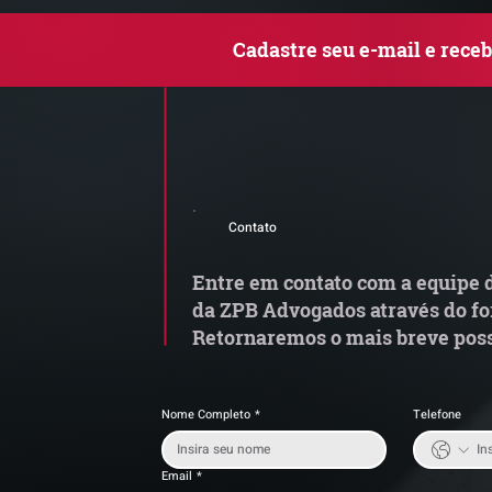
Cadastre seu e-mail e rece
INFORMATIVO QUINZENAL
I
| TRANSPORTE E
|
Contato
LOGÍSTICA #77
L
Entre em contato com a equipe d
da ZPB Advogados através do fo
Retornaremos o mais breve poss
Nome Completo
*
Telefone
Email
*