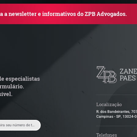
ba a newsletter e informativos do ZPB Advogados.
NFORMATIVO QUINZENAL
INFORMATIVO 
 TRANSPORTE E
| TRANSPORTE 
OGÍSTICA #76
LOGÍSTICA #75
e especialistas
rmulário.
ível.
Localização
R. dos Bandeirantes, 70
Campinas - SP, 13024-
Telefones