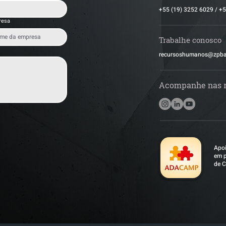
+55 (19) 3252 6029
/
+5
resa
Trabalhe conosco
​recursoshumanos@zpb
Acompanhe nas 
Apoi
em p
de C