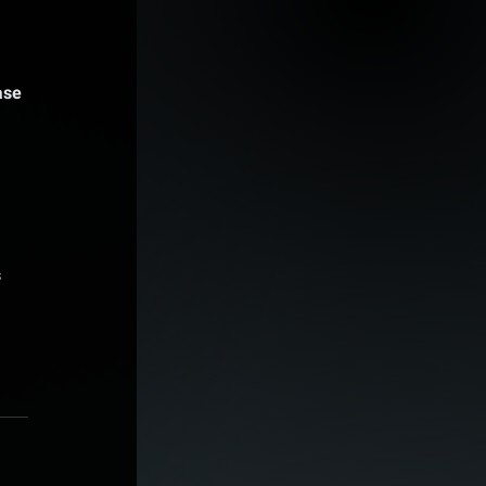
se 
s