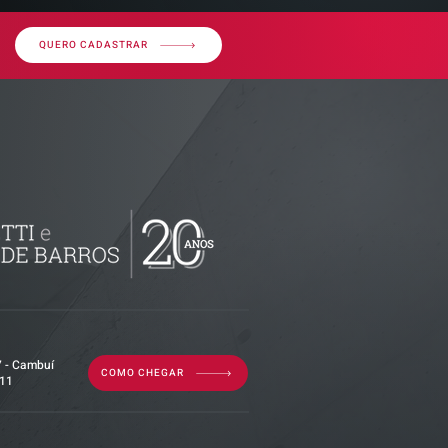
QUERO CADASTRAR
QUINZENAL
E
7 - Cambuí
COMO CHEGAR
011