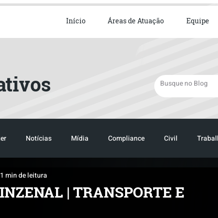
ista em Direito Empresarial
Início
Áreas de Atuação
Equipe
ativos
er
Notícias
Mídia
Compliance
Civil
Trabal
1 min de leitura
TRANSPORTE
LOGISTICA
TRANSPORTE
LOGIST
INZENAL | TRANSPORTE E