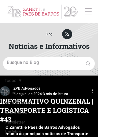
ZPB Advogados - Especialista em Direito Empresarial
Blog
Notícias e Informativos
Post
Todos
ZPB Advogados
Todos
6 de jun. de 2024
3 min de leitura
INFORMATIVO QUINZENAL |
Institucional
TRANSPORTE E LOGÍSTICA
Informativo
#43
Newsletter
O Zanetti e Paes de Barros Advogados 
Notícias
reuniu as principais notícias de Transporte 