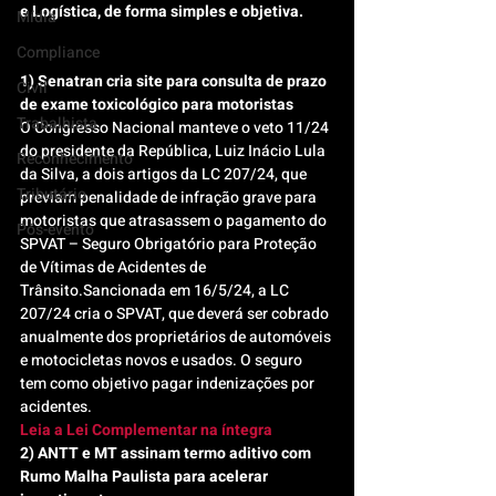
e Logística, de forma simples e objetiva.
Mídia
Compliance
1) Senatran cria site para consulta de prazo 
Civil
de exame toxicológico para motoristas
Trabalhista
O Congresso Nacional manteve o veto 11/24 
do presidente da República, Luiz Inácio Lula 
Reconhecimento
da Silva, a dois artigos da LC 207/24, que 
Tributário
previam penalidade de infração grave para 
motoristas que atrasassem o pagamento do 
Pós-evento
SPVAT – Seguro Obrigatório para Proteção 
de Vítimas de Acidentes de 
Trânsito.Sancionada em 16/5/24, a LC 
207/24 cria o SPVAT, que deverá ser cobrado 
anualmente dos proprietários de automóveis 
e motocicletas novos e usados. O seguro 
tem como objetivo pagar indenizações por 
acidentes.
Leia a Lei Complementar na íntegra
2) ANTT e MT assinam termo aditivo com 
Rumo Malha Paulista para acelerar 