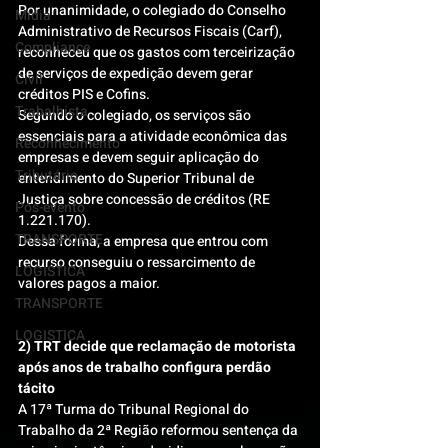
Por unanimidade, o colegiado do Conselho 
Mídia
Administrativo de Recursos Fiscais (Carf), 
Compliance
reconheceu que os gastos com terceirização 
de serviços de expedição devem gerar 
Civil
créditos PIS e Cofins.
Trabalhista
Segundo o colegiado, os serviços são 
essenciais para a atividade econômica das 
Reconhecimento
empresas e devem seguir aplicação do 
Tributário
entendimento do Superior Tribunal de 
Justiça sobre concessão de créditos (RE 
Pós-evento
1.221.170).
TRANSPORTE
Dessa forma, a empresa que entrou com 
recurso conseguiu o ressarcimento de 
LOGISTICA
valores pagos a maior.
TRANSPORTE
LOGISTICA
2) TRT decide que reclamação de motorista 
após anos de trabalho configura perdão 
tácito
A 17ª Turma do Tribunal Regional do 
Trabalho da 2ª Região reformou sentença da 