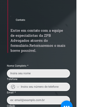
newsletter e informativos do ZPB
Advogados.
Contato
INFORMATIVO
INFORMATIVO
QUINZENAL |
QUINZENAL |
Entre em contato com a equipe
TRANSPORTE E
TRANSPORTE 
de especialistas da ZPB
LOGÍSTICA #76
LOGÍSTICA #75
Advogados através do
formulário.
Retornaremos o mais
breve possível.
Nome Completo
*
Telefone
Email
*
Cidade