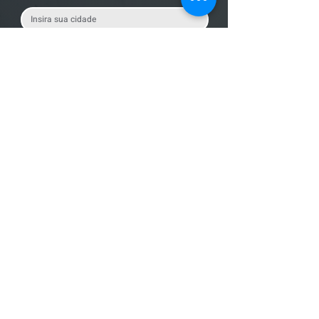
Nome da empresa
Mensagem
Enviar Mensagem
Localização
R. dos Bandeirantes, 707 - Cambuí
Campinas - SP,
13024-011