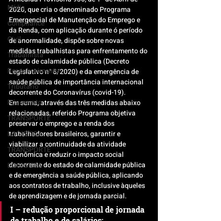
Mídia
2020, que cria o denominado Programa 
Emergencial de Manutenção do Emprego e 
Compliance
da Renda, com aplicação durante ó período 
Civil
de anormalidade, dispõe sobre novas 
medidas trabalhistas para enfrentamento do 
Trabalhista
estado de calamidade pública (Decreto 
Reconhecimento
Legislativo n° 6/2020) e da emergência de 
saúde pública de importância internacional 
Tributário
decorrente do Coronavírus (covid-19).
Pós-evento
Em suma, através das três medidas abaixo 
relacionadas, referido Programa objetiva 
TRANSPORTE
preservar o emprego e a renda dos 
LOGISTICA
trabalhadores brasileiros, garantir e 
viabilizar a continuidade da atividade 
TRANSPORTE
econômica e reduzir o impacto social 
decorrente do estado de calamidade pública 
LOGISTICA
e de emergência a saúde pública, aplicando 
aos contratos de trabalho, inclusive àqueles 
de aprendizagem e de jornada parcial.
I – redução proporcional de jornada 
de trabalho e de salários;