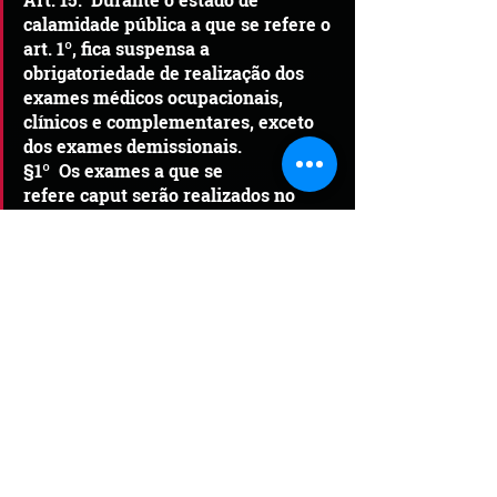
calamidade pública a que se refere o 
art. 1º, fica suspensa a 
obrigatoriedade de realização dos 
exames médicos ocupacionais, 
clínicos e complementares, exceto 
dos exames demissionais.
§1º  Os exames a que se 
refere caput serão realizados no 
prazo de sessenta dias, contado da 
data de encerramento do estado de 
calamidade pública.
§2º  Na hipótese de o médico 
coordenador de programa de 
controle médico e saúde 
ocupacional considerar que a 
prorrogação representa risco para a 
saúde do empregado, o médico 
indicará ao empregador a 
necessidade de sua realização.
§3º O exame demissional poderá ser 