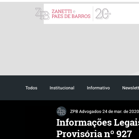
ZPB Advogados - Especial
Blog
Todos
Institucional
Informativo
Newslett
ZPB Advogados
24 de mar. de 2020
Reconhecimento
Tributário
Pós-evento
Informações Legai
Provisória nº 927