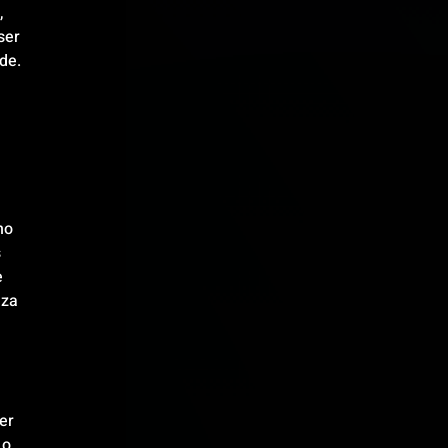
 
ser 
de.
no 
 
 
za 
er 
o 