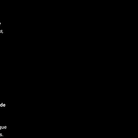
 
 
, 
de 
que 
s.