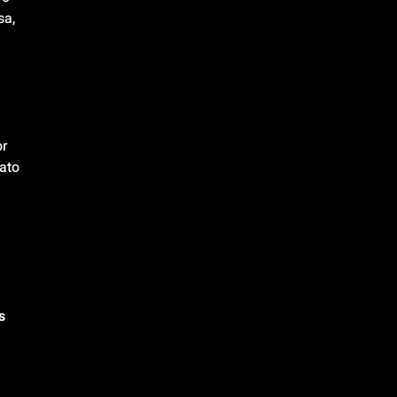
a, 
r 
ato 
 
s 