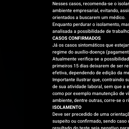
Nesses casos, recomenda-se o isolam
ambiente empresarial, evitando, as
orientados a buscarem um médico.
Enquanto perdurar o isolamento, mas
analisada a possibilidade de trabalh
CASOS CONFIRMADOS
Já os casos sintomáticos que esteja
regime do auxílio-doença (pagament
Atualmente verifica-se a possibilid
primeiros 15 dias deixarem de ser r
efetiva, dependendo de edição da m
Importante ilustrar que, contraindo 
de sua atividade laboral, sem que a
como por exemplo manutenção de viag
ambiente, dentre outras, corre-se o
ISOLAMENTO
Deve ser precedido de uma orientação
suspeito ou confirmado, sendo caso d
resultado do teste seja negativo par