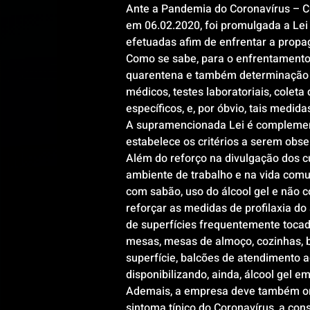
Ante a Pandemia do Coronavírus – C
em 06.02.2020, foi promulgada a Lei
efetuadas afim de enfrentar a propa
Como se sabe, para o enfrentamento 
quarentena e também determinação p
médicos, testes laboratoriais, colet
específicos, e, por óbvio, tais medid
A supramencionada Lei é complementa
estabelece os critérios a serem obs
Além do reforço na divulgação dos c
ambiente de trabalho e na vida com
com sabão, uso do álcool gel e não 
reforçar as medidas de profilaxia d
de superfícies frequentemente tocad
mesas, mesas de almoço, cozinhas, ba
superfície, balcões de atendimento a
disponibilizando, ainda, álcool gel 
Ademais, a empresa deve também or
sintoma típico do Coronavírus, a co