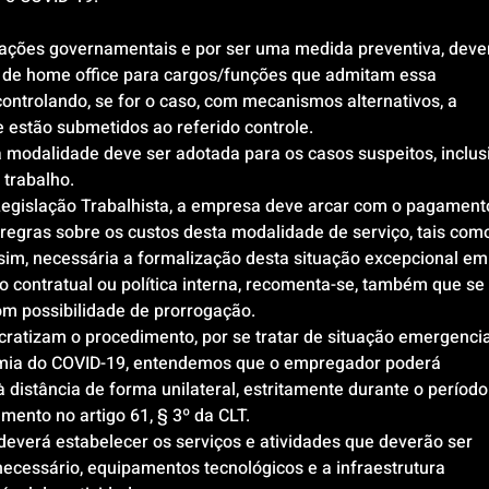
ções governamentais e por ser uma medida preventiva, dev
 de home office para cargos/funções que admitam essa 
controlando, se for o caso, com mecanismos alternativos, a 
 estão submetidos ao referido controle.
modalidade deve ser adotada para os casos suspeitos, inclus
 trabalho.
 Legislação Trabalhista, a empresa deve arcar com o pagament
s regras sobre os custos desta modalidade de serviço, tais com
. Assim, necessária a formalização desta situação excepcional em
vo contratual ou política interna, recomenta-se, também que se 
m possibilidade de prorrogação.
cratizam o procedimento, por se tratar de situação emergencia
emia do COVID-19, entendemos que o empregador poderá 
 distância de forma unilateral, estritamente durante o período
ento no artigo 61, § 3º da CLT.
deverá estabelecer os serviços e atividades que deverão ser 
ecessário, equipamentos tecnológicos e a infraestrutura 