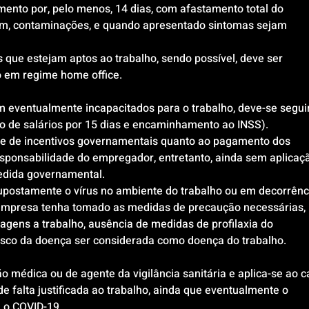
ento por, pelo menos, 14 dias, com afastamento total do 
sim, contaminações, e quando apresentado sintomas sejam 
 que estejam aptos ao trabalho, sendo possível, deve ser 
o em regime home office.
m eventualmente incapacitados para o trabalho, deve-se seguir
o de salários por 15 dias e encaminhamento ao INSS).
ade de incentivos governamentais quanto ao pagamento dos 
esponsabilidade do empregador, entretanto, ainda sem aplicaç
edida governamental.
supostamente o vírus no ambiente do trabalho ou em decorrênc
 empresa tenha tomado as medidas de precaução necessárias, 
ens a trabalho, ausência de medidas de profilaxia do 
 risco da doença ser considerada como doença do trabalho.
 médica ou de agente da vigilância sanitária e aplica-se ao c
e falta justificada ao trabalho, ainda que eventualmente o 
a o COVID-19.