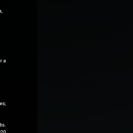
, 
r a 
es; 
ês.
020 