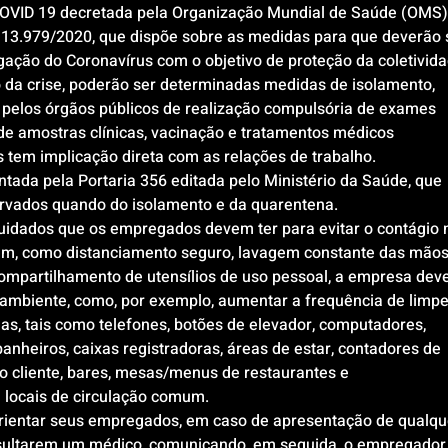
OVID 19 decretada pela Organização Mundial de Saúde (OMS),
 13.979/2020, que dispõe sobre as medidas para que deverão 
gação do Coronavírus com o objetivo de proteção da coletivida
da crise, poderão ser determinadas medidas de isolamento, 
elos órgãos públicos de realização compulsória de exames 
a de amostras clínicas, vacinação e tratamentos médicos 
as tem implicação direta com as relações de trabalho.
da pela Portaria 356 editada pelo Ministério da Saúde, que 
ervados quando do isolamento e da quarentena.
uidados que os empregados devem ter para evitar o contágio 
um, como distanciamento seguro, lavagem constante das mãos
compartilhamento de utensílios de uso pessoal, a empresa deve
o ambiente, como, por exemplo, aumentar a frequência de limpe
as, tais como telefones, botões de elevador, computadores, 
nheiros, caixas registradoras, áreas de estar, contadores de 
o cliente, bares, mesas/menus de restaurantes e 
em locais de circulação comum.
ientar seus empregados, em caso de apresentação de qualqu
nsultarem um médico, comunicando, em seguida, o empregador 