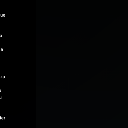
que 
a 
ia 
 
iza 
a 
u 
er 