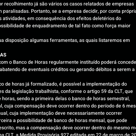
or recolhimento já são vários os casos relatados de empresas 
paralisadas. Portanto, se a empresa decidir, por conta própria
 atividades, em consequência dos efeitos deletérios do 
ossibilidade de enquadramento de tal fato como força maior 
a disposição algumas ferramentas, as quais listaremos em 
RAS
om o Banco de Horas regularmente instituído poderá concede
batendo de eventuais créditos ou gerando débitos a serem a 
 de horas já formalizado, é possível a implementação do 
da legislação trabalhista, conforme o artigo 59 da CLT, que 
 horas, sendo a primeira delas o banco de horas semestral, 
ual, cuja compensação deve ocorrer dentro do período de 6 mes
nual, cuja implementação deve necessariamente ocorrer 
rceira a possibilidade de banco de horas mensal, que pode 
u escrito, mas a compensação deve ocorrer dentro do mesmo m
na CLT, a Medida Provisória 927 editada em 22 de março de 2