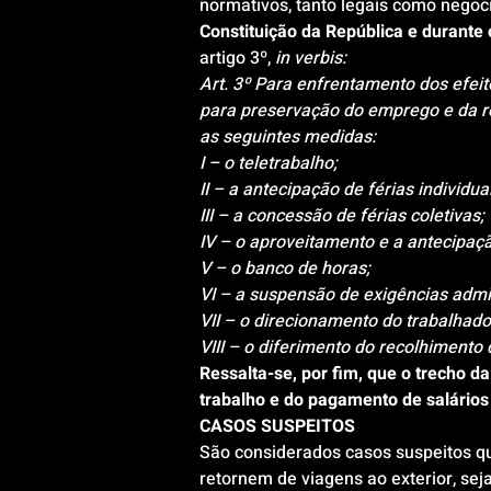
normativos, tanto legais como negoci
Constituição da República e durante
artigo 3º, 
in verbis:
Art. 3º Para enfrentamento dos efei
para preservação do emprego e da re
as seguintes medidas:
I – o teletrabalho;
II – a antecipação de férias individua
III – a concessão de férias coletivas;
IV – o aproveitamento e a antecipaçã
V – o banco de horas;
VI – a suspensão de exigências admi
VII – o direcionamento do trabalhado
VIII – o diferimento do recolhiment
Ressalta-se, por fim, que o trecho d
trabalho e do pagamento de salários
CASOS SUSPEITOS
São considerados casos suspeitos q
retornem de viagens ao exterior, seja