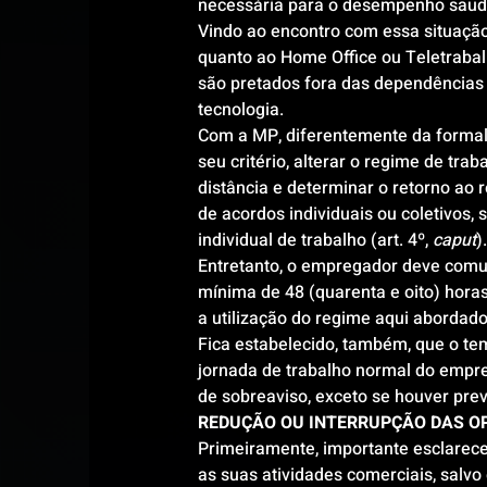
necessária para o desempenho saudá
Vindo ao encontro com essa situação
quanto ao Home Office ou Teletrabalh
são pretados fora das dependências 
tecnologia.
Com a MP, diferentemente da formali
seu critério, alterar o regime de trab
distância e determinar o retorno ao 
de acordos individuais ou coletivos, 
individual de trabalho (art. 4º, 
caput
).
Entretanto, o empregador deve comu
mínima de 48 (quarenta e oito) horas, 
a utilização do regime aqui abordado
Fica estabelecido, também, que o te
jornada de trabalho normal do empre
de sobreaviso, exceto se houver previ
REDUÇÃO OU INTERRUPÇÃO DAS O
Primeiramente, importante esclarec
as suas atividades comerciais, salv