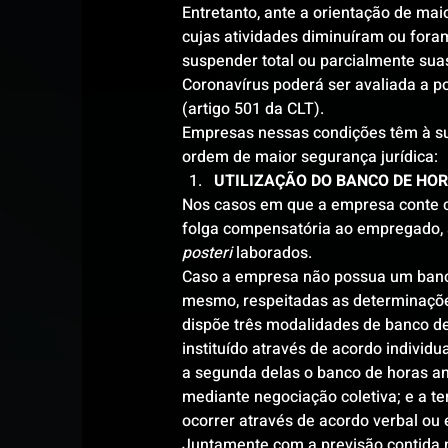
Entretanto, ante a orientação de mai
cujas atividades diminuíram ou foram 
suspender total ou parcialmente suas
Coronavírus poderá ser avaliada a p
(artigo 501 da CLT).
Empresas nessas condições têm à su
ordem de maior segurança jurídica:
UTILIZAÇÃO DO BANCO DE HO
Nos casos em que a empresa conte c
folga compensatória ao empregado, a
posteri
 laborados.
Caso a empresa não possua um banco
mesmo, respeitadas as determinações 
dispõe três modalidades de banco de
instituído através de acordo individ
a segunda delas o banco de horas a
mediante negociação coletiva; e a te
ocorrer através de acordo verbal o
Juntamente com a previsão contida 