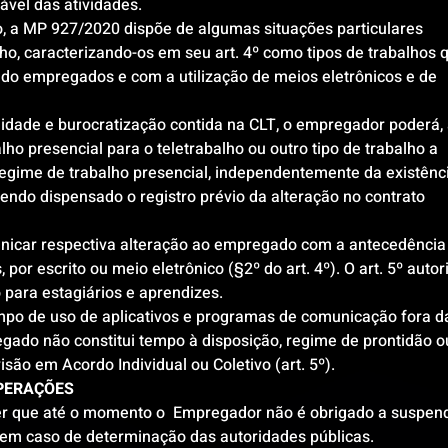
vel das atividades.
, a MP 927/2020 dispõe de algumas situações particulares 
o, caracterizando-os em seu art. 4º como tipos de trabalhos 
do empregados e com a utilização de meios eletrônicos e de 
dade e burocratização contida na CLT, o empregador poderá, 
alho presencial para o teletrabalho ou outro tipo de trabalho a 
regime de trabalho presencial, independentemente da existênc
sendo dispensado o registro prévio da alteração no contrato 
nicar respectiva alteração ao empregado com a antecedência
por escrito ou meio eletrônico (§2º do art. 4º). O art. 5º autor
 para estagiários e aprendizes.
mpo de uso de aplicativos e programas de comunicação fora d
gado não constitui tempo à disposição, regime de prontidão o
são em Acordo Individual ou Coletivo (art. 5º).
PERAÇÕES
er que até o momento o  Empregador não é obrigado a suspend
o em caso de determinação das autoridades públicas.