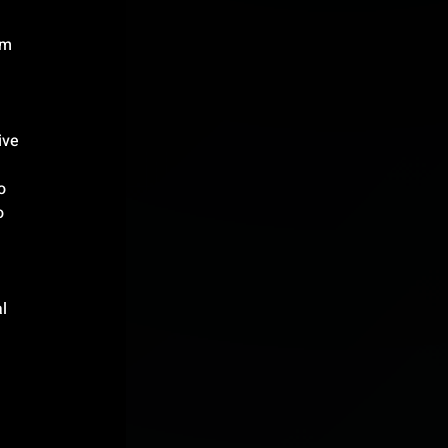
em 
ive 
o 
o 
 
l 
 