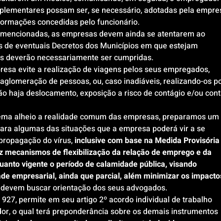
plementares possam ser, se necessário, adotadas pela empres
nformações concedidas pelo funcionário.
 mencionadas, as empresas devem ainda se atentarem ao 
s de eventuais Decretos dos Municípios em que estejam 
ções deverão necessariamente ser cumpridas.
esa evite a realização de viagens pelos seus empregados, 
aglomeração de pessoas, ou, caso inadiáveis, realizando-os po
ão haja deslocamento, exposição a risco de contágio e/ou cont
tema alheio a realidade comum das empresas, preparamos um 
ara algumas das situações que a empresa poderá vir a se 
 propagação do vírus, 
inclusive com base na Medida Provisória
z mecanismos de flexibilização da relação de emprego e da 
nquanto vigente o período de calamidade pública, visando 
e empresarial, ainda que parcial, além minimizar os impacto
as devem buscar orientação dos seus advogados.
927, permite em seu artigo 2º acordo individual de trabalho 
r, o qual terá preponderância sobre os demais instrumentos 