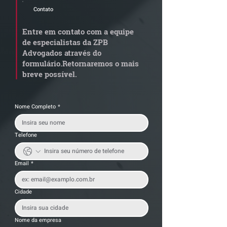
Contato
Quem arremata imóvel
Radar Reforma
em leilão responde por
Tributária - C
Entre em contato com a equipe
dívida condominial
de documentos 
de especialistas da ZPB
anterior?
exige revisão
Advogados através do
operacional pel
formulário.
Retornaremos o mais
empresas
breve possível.
Nome Completo
*
Telefone
Email
*
Cidade
Nome da empresa