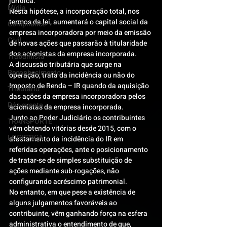
jurídica.
Mídia
Nesta hipótese, a incorporação total, nos 
termos da lei, aumentará o capital social da 
Compliance
empresa incorporadora por meio da emissão 
Civil
de novas ações que passarão à titularidade 
dos acionistas da empresa incorporada.
Trabalhista
A discussão tributária que surge na 
Reconhecimento
operação, trata da incidência ou não do 
Imposto de Renda – IR quando da aquisição 
Tributário
das ações da empresa incorporadora pelos 
Pós-evento
acionistas da empresa incorporada.
Junto ao Poder Judiciário os contribuintes 
TRANSPORTE
vêm obtendo vitórias desde 2015, com o 
LOGISTICA
afastamento da incidência do IR em 
referidas operações, ante o posicionamento 
de tratar-se de simples substituição de 
ações mediante sub-rogações, não 
configurando acréscimo patrimonial.
No entanto, em que pese a existência de 
alguns julgamentos favoráveis ao 
contribuinte, vêm ganhando força na esfera 
administrativa o entendimento de que, 