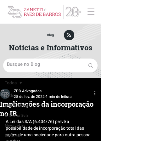
ZPB Advogados - Especialista em Direito Empresarial
Blog
Notícias e Informativos
Post
Todos
ZPB Advogados
Todos
25 de fev. de 2022
1 min de leitura
Implicações da incorporação
Institucional
no IR
Informativo
A Lei das S/A (6.404/76) prevê a 
Newsletter
possibilidade de incorporação total das 
ações de uma sociedade para outra pessoa 
Notícias