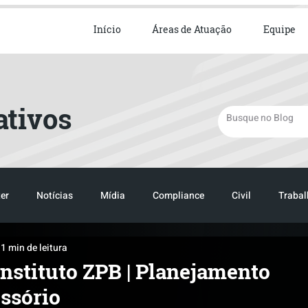
ista em Direito Empresarial
Início
Áreas de Atuação
Equipe
ativos
er
Notícias
Mídia
Compliance
Civil
Trabal
1 min de leitura
TRANSPORTE
LOGISTICA
TRANSPORTE
LOGIST
nstituto ZPB | Planejamento
ssório