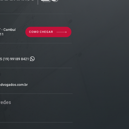
7 - Cambuí
COMO CHEGAR
011
5 (19) 99189 8421
advogados.com.br
redes