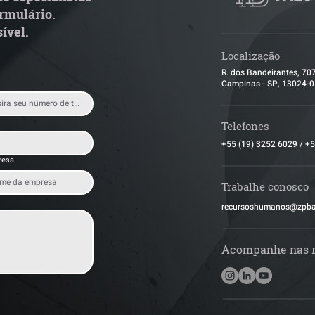
rmulário.
ível.
Localização
R. dos Bandeirantes, 70
Campinas - SP, 13024-
Telefones
+55 (19) 3252 6029
/
+5
resa
Trabalhe conosco
​recursoshumanos@zpb
Acompanhe nas 