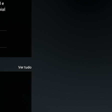
 e 
ial 
Ver tudo