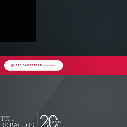
QUERO CADASTRAR
imóvel em
por dívida
erior?