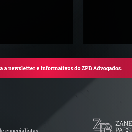
ba a newsletter e informativos do ZPB Advogados.
TJ admite aposentadoria
Quem arremata 
special por penosidade e
leilão responde 
cende alerta para
condominial ant
ransportadoras
e especialistas