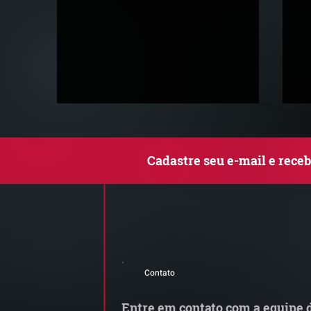
Cadastre seu e-mail e rece
Comunicado Importante |
S
Alerta de Tentativa de
e
Contato
Fraude
a
t
Entre em contato com a equipe d