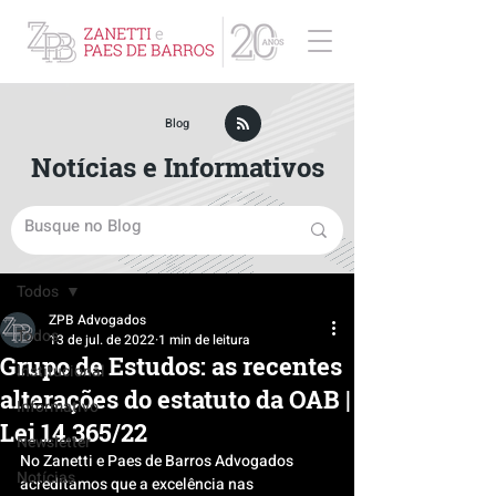
ZPB Advogados - Especialista em Direito Empresarial
Blog
Notícias e Informativos
Post
Todos
ZPB Advogados
Todos
13 de jul. de 2022
1 min de leitura
Grupo de Estudos: as recentes
Institucional
alterações do estatuto da OAB |
Informativo
Lei 14.365/22
Newsletter
No Zanetti e Paes de Barros Advogados 
Notícias
acreditamos que a excelência nas 