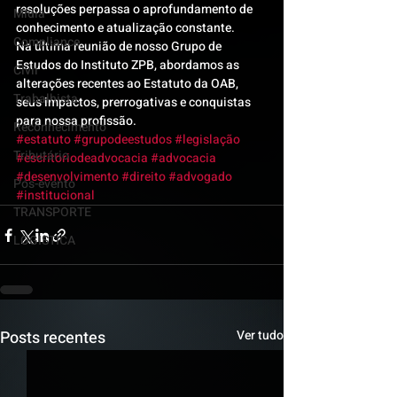
resoluções perpassa o aprofundamento de 
Mídia
conhecimento e atualização constante.
Compliance
Na última reunião de nosso Grupo de 
Estudos do Instituto ZPB, abordamos as 
Civil
alterações recentes ao Estatuto da OAB, 
Trabalhista
seus impactos, prerrogativas e conquistas 
para nossa profissão.
Reconhecimento
#estatuto
#grupodeestudos
#legislação
Tributário
#escritoriodeadvocacia
#advocacia
#desenvolvimento
#direito
#advogado
Pós-evento
#institucional
TRANSPORTE
LOGISTICA
Posts recentes
Ver tudo