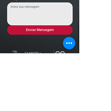
Enviar Mensagem
Localização
R. dos Bandeirantes, 707 - Cambuí
Campinas - SP,
13024-011
Telefones
+55 (19) 3252 6029
/
+55 (19) 99189 8421