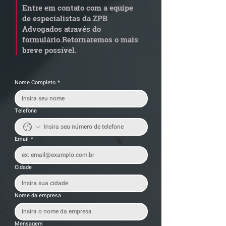
Entre em contato com a equipe
de documentos fiscais
Imunidade de I
de especialistas da ZPB
exige revisão
integralização 
Advogados através do
operacional pelas
social não é
formulário.
Retornaremos o mais
empresas
condicionada à 
breve possível.
da empresa
Nome Completo
*
Telefone
Email
*
Cidade
Nome da empresa
Mensagem