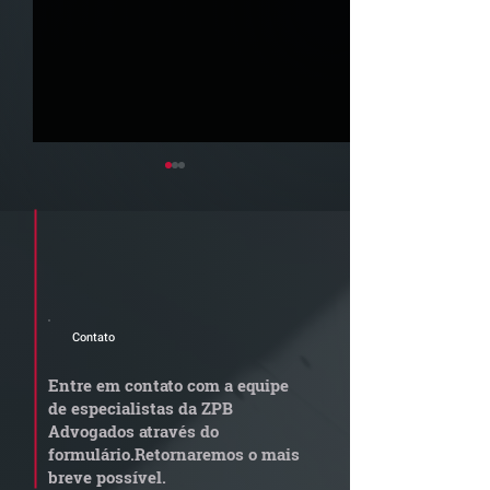
Cadastre seu e-mail e receba a
newsletter e informativos do ZPB
Advogados.
Contato
Grupo de Estudos ZPB -
STF libera proc
Marco Legal dos Seguros
sobre pejotizaç
Entre em contato com a equipe
muda gestão de
de especialistas da ZPB
trabalhistas
Advogados através do
formulário.
Retornaremos o mais
breve possível.