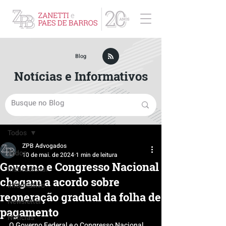
ZPB Advogados - Especialista em Direito Empresarial
Blog
Notícias e Informativos
Post
Todos
ZPB Advogados
Todos
10 de mai. de 2024
1 min de leitura
Governo e Congresso Nacional
Institucional
chegam a acordo sobre
Informativo
reoneração gradual da folha de
Newsletter
pagamento
Notícias
O Governo Federal e o Congresso Nacional 