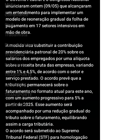
Mídia
anunciaram ontem (09/05) que alcançaram 
um entendimento para implementar um 
Compliance
modelo de reoneração gradual da folha de 
Civil
pagamento em 17 setores intensivos em 
mão de obra.
Trabalhista
Reconhecimento
A medida visa substituir a contribuição 
previdenciária patronal de 20% sobre os 
Tributário
salários dos empregados por uma alíquota 
Pós-evento
sobre a receita bruta das empresas, variando 
entre 1% e 4,5%, de acordo com o setor e 
TRANSPORTE
serviço prestado. O acordo prevê que a 
LOGISTICA
tributação permanecerá sobre o 
faturamento no formato atual para este ano, 
TRANSPORTE
com um aumento progressivo para 5% a 
partir de 2025. Esse aumento será 
LOGISTICA
acompanhado por uma redução gradual do 
tributo sobre o faturamento, equilibrando 
assim a carga tributária.
O acordo será submetido ao Supremo 
Tribunal Federal (STF) para homologação 