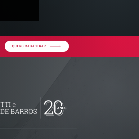
QUERO CADASTRAR
ssos sobre
uda gestão
istas