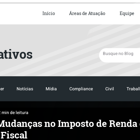
ista em Direito Empresarial
Início
Áreas de Atuação
Equipe
ativos
er
Notícias
Mídia
Compliance
Civil
Trabal
2 min de leitura
TRANSPORTE
LOGISTICA
TRANSPORTE
LOGIST
Mudanças no Imposto de Renda 
Fiscal