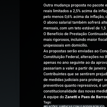
Outra mudança proposta no pacote en
reais limitados a 2,5% acima da infl
pelo menos 0,6% acima da inflação, 
O abono salarial também sofrerá alte
mensais, com um teto estável de 1,5
O Benefício de Prestação Continuada 
mais rigorosos, incluindo maior fisca
unipessoais em domicílio.
As propostas serão enviadas ao Cong
Constituição Federal, alterações no I
apenas no ano seguinte ao da aprova
passariam a valer a partir de janeiro
Contribuintes que se sentirem prej
de medidas judiciais para proteger 
preventivos quanto repressivos, é um
constitucionalidade das novas medida
A equipe do 
Zanetti e Paes de Barro
Tags:
RELAÇÕES JURÍDICAS COM O PODER PÚBLICO