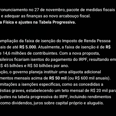
ronunciamento no 27 de novembro, pacote de medidas fiscais 
s e adequar as finanças ao novo arcabouço fiscal.
 Física e ajustes na Tabela Progressiva.
a ampliação da faixa de isenção do Imposto de Renda Pessoa 
ais de até 
R$ 5.000
. Atualmente, a faixa de isenção é de 
R$ 
e 14,6 milhões de contribuintes. Com a nova proposta, 
leiros ficariam isentos do pagamento do IRPF, resultando em
$ 45 bilhões e R$ 50 bilhões por ano.
o, o governo planeja instituir uma alíquota adicional 
imentos mensais acima de 
R$ 50 mil
 (ou R$ 600 mil anuais).
imitações a isenções específicas, como as concedidas a 
tias graves, estabelecendo um teto mensal de R$ 20 mil para
ustes na tabela progressiva do IRPF, incluindo rendimentos 
como dividendos, juros sobre capital próprio e aluguéis.