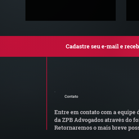
Cadastre seu e-mail e rece
MP do Frete altera regras
G
do transporte rodoviário de
M
Contato
cargas e exige atenção das
transportadoras
Entre em contato com a equipe d
da ZPB Advogados através do fo
Retornaremos o mais breve poss