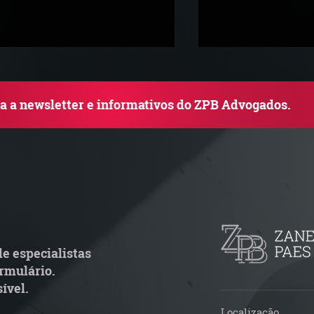
ba a newsletter e informativos do ZPB Advogados.
rupo de Estudos ZPB -
STF libera proce
arco Legal dos Seguros
pejotização e m
de ações trabalh
e especialistas
rmulário.
ível.
Localização