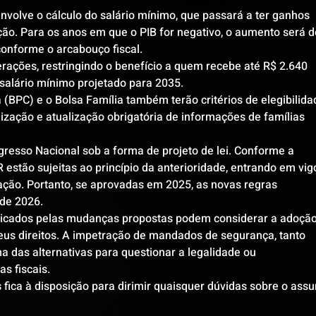
volve o cálculo do salário mínimo, que passará a ter ganhos 
ação. Para os anos em que o PIB for negativo, o aumento será d
conforme o arcabouço fiscal.
rações, restringindo o benefício a quem recebe até R$ 2.640 
 salário mínimo projetado para 2035.
(BPC) e o Bolsa Família também terão critérios de elegibilida
lização e atualização obrigatória de informações de famílias 
resso Nacional sob a forma de projeto de lei. Conforme a 
R estão sujeitas ao princípio da anterioridade, entrando em vig
ção. Portanto, se aprovadas em 2025, as novas regras 
 de 2026.
udicados pelas mudanças propostas podem considerar a adoção
seus direitos. A impetração de mandados de segurança, tanto 
a das alternativas para questionar a legalidade ou 
s fiscais.
s
 fica à disposição para dirimir quaisquer dúvidas sobre o assu