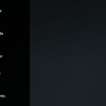
e 
de 
or 
 
nto.