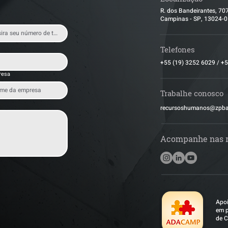
R. dos Bandeirantes, 70
Campinas - SP, 13024-
Telefones
+55 (19) 3252 6029
/
+5
resa
Trabalhe conosco
​recursoshumanos@zpb
Acompanhe nas 
Apoi
em p
de C