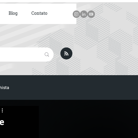
Blog
Contato
hista
ICA
e