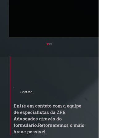
Cadastre seu e-mail e receba a
newsletter e informativos do ZPB
Advogados.
Contato
Grupo de Estudos ZPB -
STF libera proc
Marco Legal dos Seguros
sobre pejotizaç
Entre em contato com a equipe
muda gestão de
de especialistas da ZPB
trabalhistas
Advogados através do
formulário.
Retornaremos o mais
breve possível.