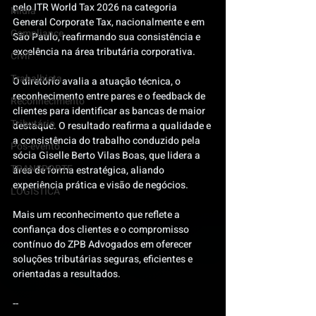
pelo ITR World Tax 2026 na categoria 
Mídia
General Corporate Tax, nacionalmente e em 
Compliance
São Paulo, reafirmando sua consistência e 
excelência na área tributária corporativa.
Civil
Trabalhista
O diretório avalia a atuação técnica, o 
reconhecimento entre pares e o feedback de 
Reconhecimento
clientes para identificar as bancas de maior 
Tributário
destaque. O resultado reafirma a qualidade e 
a consistência do trabalho conduzido pela 
Pós-evento
sócia Giselle Berto Vilas Boas, que lidera a 
TRANSPORTE
área de forma estratégica, aliando 
experiência prática e visão de negócios.
LOGISTICA
Mais um reconhecimento que reflete a 
confiança dos clientes e o compromisso 
contínuo do ZPB Advogados em oferecer 
soluções tributárias seguras, eficientes e 
orientadas a resultados.
--