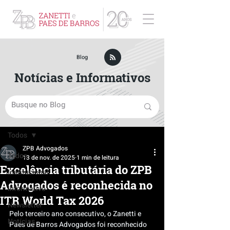
ZPB Advogados - Especialista em Direito Empresarial
Blog
Notícias e Informativos
Post
Todos
ZPB Advogados
Todos
13 de nov. de 2025
1 min de leitura
Excelência tributária do ZPB
Institucional
Advogados é reconhecida no
Informativo
ITR World Tax 2026
Newsletter
Pelo terceiro ano consecutivo, o Zanetti e 
Notícias
Paes de Barros Advogados foi reconhecido 