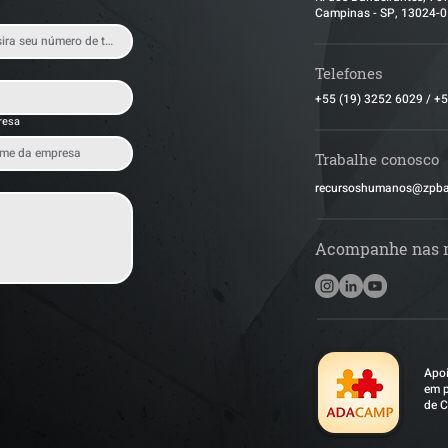
Campinas - SP, 13024-
Telefones
+55 (19) 3252 6029
/
+5
resa
Trabalhe conosco
​recursoshumanos@zpb
Acompanhe nas 
Apoi
em p
de C