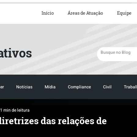
ista em Direito Empresarial
Início
Áreas de Atuação
Equipe
ativos
er
Notícias
Mídia
Compliance
Civil
Trabal
1 min de leitura
TRANSPORTE
LOGISTICA
iretrizes das relações de