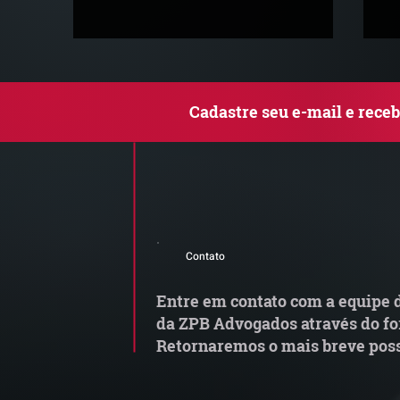
Cadastre seu e-mail e rece
MP do Frete altera regras
G
do transporte rodoviário de
M
Contato
cargas e exige atenção das
transportadoras
Entre em contato com a equipe d
da ZPB Advogados através do fo
Retornaremos o mais breve poss