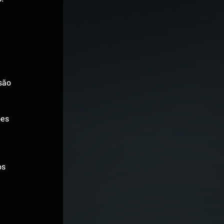
são 
es 
s 