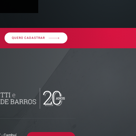
QUERO CADASTRAR
ssos sobre
uda gestão
istas
7 - Cambuí