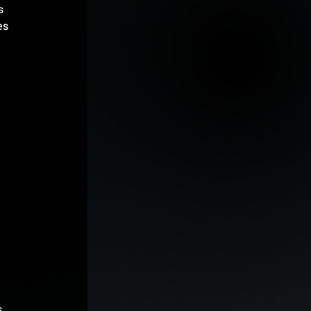
s 
es 
.