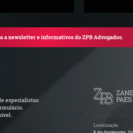
ba a newsletter e informativos do ZPB Advogados.
rupo de Estudos ZPB -
STF libera proce
arco Legal dos Seguros
pejotização e m
de ações trabalh
e especialistas
rmulário.
ível.
Localização
R. dos Bandeirantes, 70