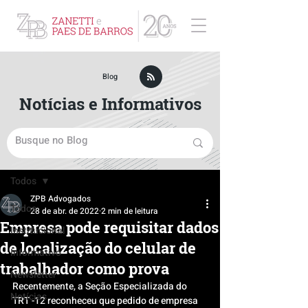
ZPB Advogados - Especialista em Direito Empresarial
Blog
Notícias e Informativos
Post
Todos
ZPB Advogados
Todos
28 de abr. de 2022
2 min de leitura
Empresa pode requisitar dados
Institucional
de localização do celular de
Informativo
trabalhador como prova
Newsletter
Recentemente, a Seção Especializada do 
Notícias
TRT -12 reconheceu que pedido de empresa 