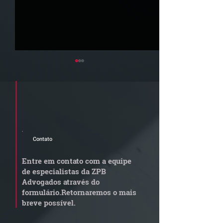
Cadastre seu e-mail e receba a
newsletter e informativos do ZPB
Advogados.
Contato
STJ admite
Quem arremata
aposentadoria especial
em leilão respo
Entre em contato com a equipe
por penosidade e acende
dívida condomi
de especialistas da ZPB
alerta para
anterior?
Advogados através do
transportadoras
formulário.
Retornaremos o mais
breve possível.