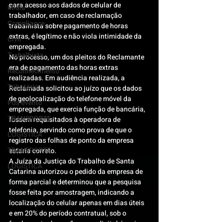
para acesso aos dados de celular de 
Mídia
trabalhador, em caso de reclamação 
Compliance
trabalhista sobre pagamento de horas 
extras, é legítimo e não viola intimidade da 
Civil
empregada.
Trabalhista
No processo, um dos pleitos do Reclamante 
era de pagamento das horas extras 
Reconhecimento
realizadas. Em audiência realizada, a 
Tributário
Reclamada solicitou ao juízo que os dados 
de geolocalização do telefone móvel da 
Pós-evento
empregada, que exercia função de bancária, 
TRANSPORTE
fossem requisitados à operadora de 
telefonia, servindo como prova de que o 
LOGISTICA
registro das folhas de ponto da empresa 
TRANSPORTE
estaria correto.
A Juíza da Justiça do Trabalho de Santa 
LOGISTICA
Catarina autorizou o pedido da empresa de 
forma parcial e determinou que a pesquisa 
fosse feita por amostragem, indicando a 
localização do celular apenas em dias úteis 
e em 20% do período contratual, sob o 