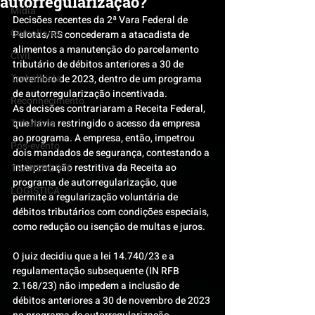
autorregularização?
Mídia
Decisões recentes da 2ª Vara Federal de 
Compliance
Pelotas/RS concederam a atacadista de 
alimentos a manutenção do parcelamento 
Civil
tributário de débitos anteriores a 30 de 
Trabalhista
novembro de 2023, dentro de um programa 
de autorregularização incentivada.
Reconhecimento
As decisões contrariaram a Receita Federal, 
Tributário
que havia restringido o acesso da empresa 
ao programa. A empresa, então, impetrou 
Pós-evento
dois mandados de segurança, contestando a 
interpretação restritiva da Receita ao 
TRANSPORTE
programa de autorregularização, que 
LOGISTICA
permite a regularização voluntária de 
débitos tributários com condições especiais, 
como redução ou isenção de multas e juros.
O juiz decidiu que a lei 14.740/23 e a 
regulamentação subsequente (IN RFB 
2.168/23) não impedem a inclusão de 
débitos anteriores a 30 de novembro de 2023 