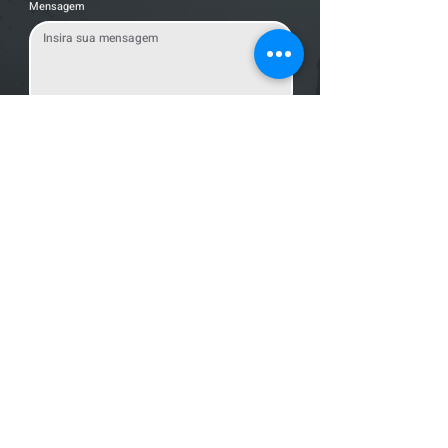
Mensagem
Enviar Mensagem
Localização
R. dos Bandeirantes, 707 - Cambuí
Campinas - SP,
13024-011
Telefones
+55 (19) 3252 6029
/
+55 (19) 99189 8421