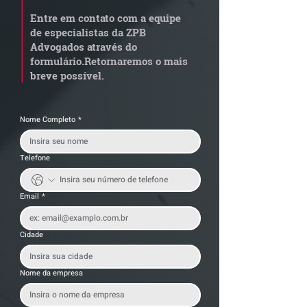
em leilão responde por
Tributária - C
Entre em contato com a equipe
dívida condominial
de documentos 
de especialistas da ZPB
anterior?
exige revisão
Advogados através do
operacional pel
formulário.
Retornaremos o mais
empresas
breve possível.
Nome Completo
*
Telefone
Email
*
Cidade
Nome da empresa