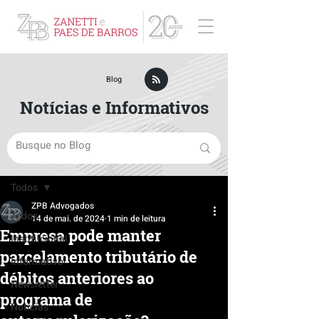
ZPB Advogados - Especialista em Direito Empresarial
Blog
Notícias e Informativos
Post
Todos
ZPB Advogados
Todos
14 de mai. de 2024
1 min de leitura
Empresa pode manter
Institucional
parcelamento tributário de
Informativo
débitos anteriores ao
Newsletter
programa de
Notícias