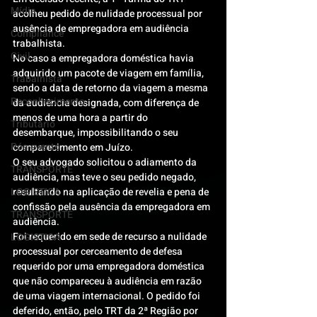
Mídia
acolheu pedido de nulidade processual por 
ausência de empregadora em audiência 
Compliance
trabalhista.
Civil
No caso a empregadora doméstica havia 
adquirido um pacote de viagem em família, 
Trabalhista
sendo a data de retorno da viagem a mesma 
Reconhecimento
da audiência designada, com diferença de 
menos de uma hora a partir do 
Tributário
desembarque, impossibilitando o seu 
Pós-evento
comparecimento em Juízo.
O seu advogado solicitou o adiamento da 
TRANSPORTE
audiência, mas teve o seu pedido negado, 
LOGISTICA
resultando na aplicação de revelia e pena de 
confissão pela ausência da empregadora em 
TRANSPORTE
audiência.
Foi requerido em sede de recurso a nulidade 
LOGISTICA
processual por cerceamento de defesa 
requerido por uma empregadora doméstica 
que não compareceu à audiência em razão 
de uma viagem internacional. O pedido foi 
deferido, então, pelo TRT da 2ª Região por 