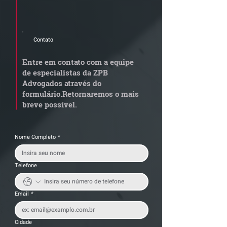
newsletter e informativos do ZPB
Advogados.
Contato
STF amplia alíquota
STJ admite
zero de IBS e CBS para
aposentadoria 
Entre em contato com a equipe
pessoas com TEA nível 1
por penosidade
de especialistas da ZPB
alerta para
Advogados através do
transportadora
formulário.
Retornaremos o mais
breve possível.
Nome Completo
*
Telefone
Email
*
Cidade