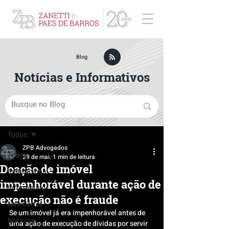
ZPB Advogados - Especialista em Direito Empresarial
Blog
Notícias e Informativos
Post
Todos
ZPB Advogados
Todos
29 de mai.
1 min de leitura
Doação de imóvel
Institucional
impenhorável durante ação de
Informativo
execução não é fraude
Newsletter
Se um imóvel já era impenhorável antes de 
Notícias
uma ação de execução de dívidas por servir 