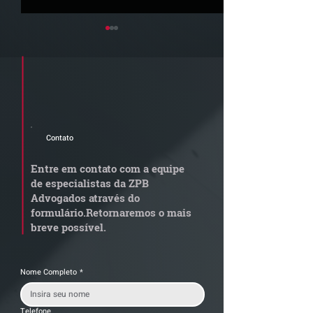
Cadastre seu e-mail e receba a
newsletter e informativos do ZPB
Advogados.
Contato
ZPB Advogados
Arraiá ZPB | Ce
reconhecido como um
com união é a n
Entre em contato com a equipe
dos principais
melhor tradiçã
de especialistas da ZPB
escritórios de Campinas
Advogados através do
formulário.
Retornaremos o mais
breve possível.
Nome Completo
*
Telefone