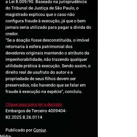
a Lei 8.009/90. Baseado na jurisprudência 
do Tribunal de Justiça de São Paulo, o 
magistrado explicou que o caso não 
configura fraude à execução, já que o bem 
jamais seria utilizado para pagar a dívida do 
credor.
“Se a doação fosse desconstituída, o imóvel 
retornaria à esfera patrimonial dos 
devedores originais mantendo o atributo da 
impenhorabilidade, não trazendo qualquer 
utilidade prática à execução. Sendo assim, o 
direito real de usufruto do autor e a 
propriedade de seus filhos devem ser 
preservados, não havendo que se falar em 
fraude à execução na espécie”, concluiu.
Clique aqui para ler a decisão
Embargos de Terceiro 4009404-
82.2025.8.26.0114
Publicado por 
Conjur
.
Mídia