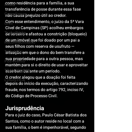
como residência para a família, a sua 
Mídia
transferência de posse durante essa fase 
Compliance
não causa prejuízo útil ao credor.
Com esse entendimento, o juízo da 5ª Vara 
Civil
Cível de Campinas (SP) acolheu embargos 
Trabalhista
de terceiro e afastou a constrição (bloqueio) 
de um imóvel que foi doado por um pai a 
Reconhecimento
seus filhos com reserva de usufruto — 
Tributário
situação em que o dono do bem transfere a 
sua propriedade para a outra pessoa, mas 
Pós-evento
mantém para si o direito de usar e aproveitar 
TRANSPORTE
esse bem durante um período.
O credor alegou que a doação foi feita 
LOGISTICA
depois do início da execução, caracterizando 
fraude, nos termos do artigo 792, inciso IV, 
do Código de Processo Civil.
Jurisprudência
Para o juiz do caso, Paulo César Batista dos 
Santos, como o autor reside no local com a 
sua família, o bem é impenhorável, segundo 